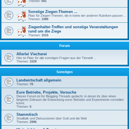
Themen:
691
Sonstige Ziegen-Themen ...
Platz für Ziegen-Themen, die in keine der anderen Rubriken passen ...
Themen:
1988
Ziegenhalter-Treffen und sonstige Veranstaltungen
rund um die Ziege
Themen:
1015
Forum
Allerlei Viecherei
Hier ist Platz für alle sonstigen Fragen aus der Tierwelt ...
Themen:
1029
Sonstiges
Landwirtschaft allgemein
Themen:
78
Eure Betriebe, Projekte, Versuche
Dieses Forum ist für Blogging-Threads gedacht, in denen ihr über einen
längeren Zeitraum die Entwicklung eurer Betriebe und Experimente vorstellen
könnt.
Themen:
5
Stammtisch
Smalltalk und Diskussionen über Gott und die Welt
Themen:
2996