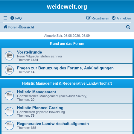
weidewelt.org
FAQ
Registrieren
Anmelden
S
Foren-Übersicht
u
Aktuelle Zeit: 08.08.2026, 08:09
c
Rund um das Forum
h
Vorstellrunde
e
Neue Mitglieder stellen sich vor
Themen:
1424
Fragen zur Benutzung des Forums, Ankündigungen
Themen:
14
Holistic Management & Regenerative Landwirtschaft
Holistic Management
Ganzheitliches Management (nach Allan Savory)
Themen:
20
Holistic Planned Grazing
Ganzheitlich geplante Beweidung
Themen:
79
Regenerative Landwirtschaft allgemein
Themen:
365