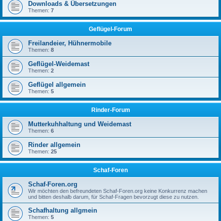
Downloads & Übersetzungen
Themen:
7
Geflügel-Forum
Freilandeier, Hühnermobile
Themen:
8
Geflügel-Weidemast
Themen:
2
Geflügel allgemein
Themen:
5
Rinder-Forum
Mutterkuhhaltung und Weidemast
Themen:
6
Rinder allgemein
Themen:
25
Schaf-Foren
Schaf-Foren.org
Wir möchten den befreundeten Schaf-Foren.org keine Konkurrenz machen
und bitten deshalb darum, für Schaf-Fragen bevorzugt diese zu nutzen.
Schafhaltung allgmein
Themen:
5