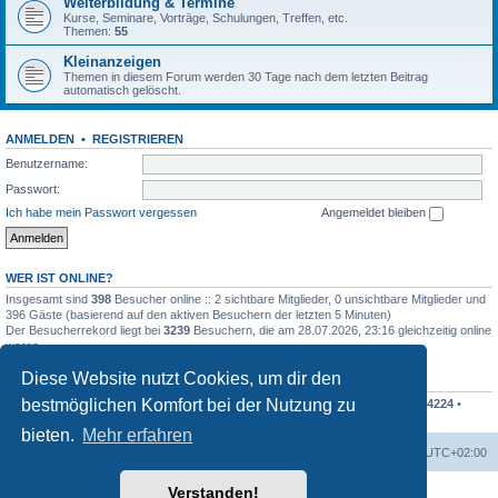
Weiterbildung & Termine
Kurse, Seminare, Vorträge, Schulungen, Treffen, etc.
Themen:
55
Kleinanzeigen
Themen in diesem Forum werden 30 Tage nach dem letzten Beitrag
automatisch gelöscht.
ANMELDEN
•
REGISTRIEREN
Benutzername:
Passwort:
Ich habe mein Passwort vergessen
Angemeldet bleiben
WER IST ONLINE?
Insgesamt sind
398
Besucher online :: 2 sichtbare Mitglieder, 0 unsichtbare Mitglieder und
396 Gäste (basierend auf den aktiven Besuchern der letzten 5 Minuten)
Der Besucherrekord liegt bei
3239
Besuchern, die am 28.07.2026, 23:16 gleichzeitig online
waren.
Diese Website nutzt Cookies, um dir den
STATISTIK
bestmöglichen Komfort bei der Nutzung zu
Beiträge insgesamt
211988
• Themen insgesamt
19762
• Mitglieder insgesamt
4224
•
Unser neuestes Mitglied:
Nils4208
bieten.
Mehr erfahren
Foren-Übersicht
Alle Zeiten sind
UTC+02:00
Verstanden!
Powered by
phpBB
® Forum Software © phpBB Limited