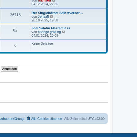
N
von
Manfred
r
t
e
04.12.2024, 22:36
a
e
u
g
r
e
Re: Singlebörse: Selbstversor…
B
36716
s
N
von
Jenaa5
e
t
e
26.10.2025, 19:50
i
e
u
t
r
e
Joel Salatin Masterclass
r
B
82
s
N
von
change grazing
a
e
t
e
04.01.2024, 20:09
g
i
e
u
t
r
e
Keine Beiträge
r
0
B
s
a
e
t
g
i
e
t
r
r
B
a
e
g
i
t
r
a
g
schutzerklärung
Alle Cookies löschen
Alle Zeiten sind
UTC+02:00