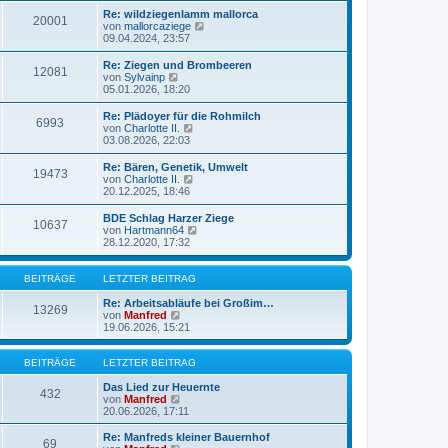
t
r
e
Re: wildziegenlamm mallorca
r
B
20001
s
N
von
mallorcaziege
a
e
t
e
09.04.2024, 23:57
g
i
e
u
t
r
e
Re: Ziegen und Brombeeren
r
B
12081
s
N
von
Sylvainp
a
e
t
e
05.01.2026, 18:20
g
i
e
u
t
r
e
Re: Plädoyer für die Rohmilch
r
B
6993
s
N
von
Charlotte II.
a
e
t
e
03.08.2026, 22:03
g
i
e
u
t
r
e
Re: Bären, Genetik, Umwelt
r
B
19473
s
N
von
Charlotte II.
a
e
t
e
20.12.2025, 18:46
g
i
e
u
t
r
e
BDE Schlag Harzer Ziege
r
B
10637
s
N
von
Hartmann64
a
e
t
e
28.12.2020, 17:32
g
i
e
u
t
r
e
r
B
s
BEITRÄGE
LETZTER BEITRAG
a
e
t
g
i
e
Re: Arbeitsabläufe bei Großim…
13269
t
r
N
von
Manfred
r
B
e
19.06.2026, 15:21
a
e
u
g
i
e
t
s
BEITRÄGE
LETZTER BEITRAG
r
t
a
e
Das Lied zur Heuernte
432
g
r
N
von
Manfred
B
e
20.06.2026, 17:11
e
u
i
e
Re: Manfreds kleiner Bauernhof
69
t
s