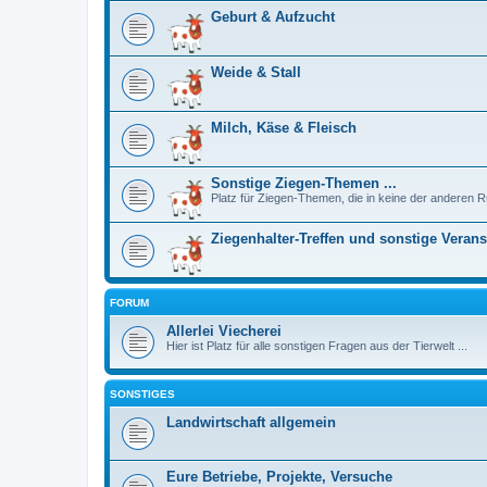
Geburt & Aufzucht
Weide & Stall
Milch, Käse & Fleisch
Sonstige Ziegen-Themen ...
Platz für Ziegen-Themen, die in keine der anderen R
Ziegenhalter-Treffen und sonstige Veran
FORUM
Allerlei Viecherei
Hier ist Platz für alle sonstigen Fragen aus der Tierwelt ...
SONSTIGES
Landwirtschaft allgemein
Eure Betriebe, Projekte, Versuche