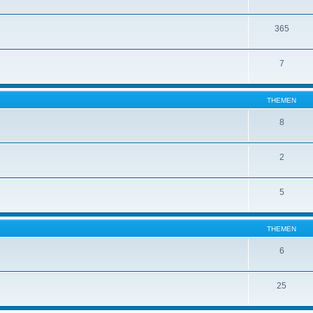
365
7
THEMEN
8
2
5
THEMEN
6
25