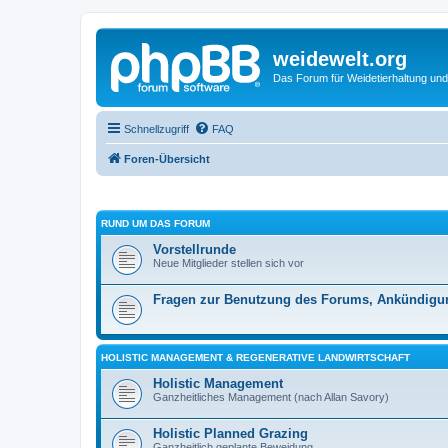
weidewelt.org
Das Forum für Weidetierhaltung und
Schnellzugriff
FAQ
Foren-Übersicht
RUND UM DAS FORUM
Vorstellrunde
Neue Mitglieder stellen sich vor
Fragen zur Benutzung des Forums, Ankündigu
HOLISTIC MANAGEMENT & REGENERATIVE LANDWIRTSCHAFT
Holistic Management
Ganzheitliches Management (nach Allan Savory)
Holistic Planned Grazing
Ganzheitlich geplante Beweidung