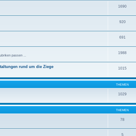
1690
920
691
1988
ubriken passen ...
staltungen rund um die Ziege
1015
THEMEN
1029
THEMEN
78
5