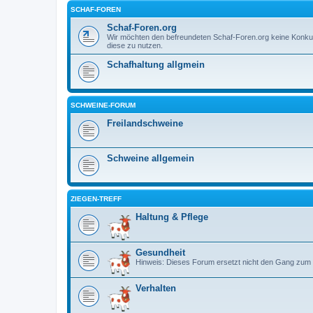
SCHAF-FOREN
Schaf-Foren.org
Wir möchten den befreundeten Schaf-Foren.org keine Konku
diese zu nutzen.
Schafhaltung allgmein
SCHWEINE-FORUM
Freilandschweine
Schweine allgemein
ZIEGEN-TREFF
Haltung & Pflege
Gesundheit
Hinweis: Dieses Forum ersetzt nicht den Gang zum 
Verhalten