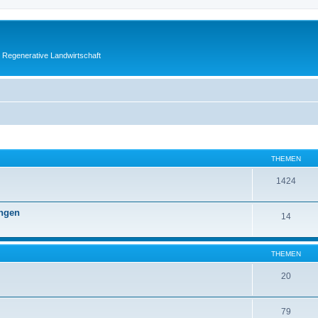
 Regenerative Landwirtschaft
THEMEN
1424
ngen
14
THEMEN
20
79