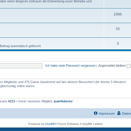
 über einen längeren Zeitraum die Entwicklung eurer Betriebe und
2996
55
0
eitrag automatisch gelöscht.
Ich habe mein Passwort vergessen
|
Angemeldet bleiben
bare Mitglieder und 479 Gäste (basierend auf den aktiven Besuchern der letzten 5 Minuten)
leichzeitig online waren.
gesamt
4223
• Unser neuestes Mitglied:
joanfedorov
Impressum
Daten
Powered by
phpBB
® Forum Software © phpBB Limited
Deutsche Übersetzung durch
phpBB.de