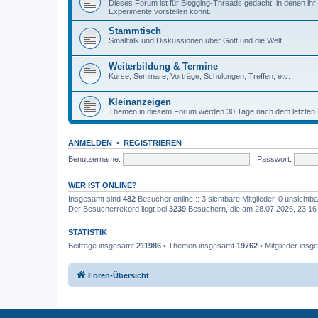
Dieses Forum ist für Blogging-Threads gedacht, in denen ihr
Experimente vorstellen könnt.
Stammtisch
Smalltalk und Diskussionen über Gott und die Welt
Weiterbildung & Termine
Kurse, Seminare, Vorträge, Schulungen, Treffen, etc.
Kleinanzeigen
Themen in diesem Forum werden 30 Tage nach dem letzten B
ANMELDEN
•
REGISTRIEREN
Benutzername:
Passwort:
WER IST ONLINE?
Insgesamt sind
482
Besucher online :: 3 sichtbare Mitglieder, 0 unsicht
Der Besucherrekord liegt bei
3239
Besuchern, die am 28.07.2026, 23:16 g
STATISTIK
Beiträge insgesamt
211986
• Themen insgesamt
19762
• Mitglieder ins
Foren-Übersicht