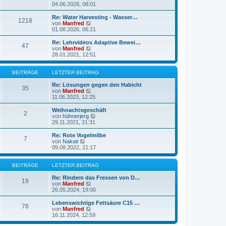
r
t
e
04.06.2026, 08:01
a
e
u
g
r
e
Re: Water Harvesting - Wasser…
1218
B
s
N
von
Manfred
e
t
e
01.08.2026, 06:21
i
e
u
t
r
e
Re: Lehrvideos Adaptive Bewei…
r
47
B
s
N
von
Manfred
a
e
t
e
28.01.2021, 12:51
g
i
e
u
t
r
e
r
B
s
BEITRÄGE
LETZTER BEITRAG
a
e
t
g
i
e
Re: Lösungen gegen den Habicht
35
t
r
N
von
Manfred
r
B
e
11.06.2023, 12:25
a
e
u
g
i
e
Weihnachtsgeschäft
2
t
s
N
von
hühnerjerg
r
t
e
29.11.2021, 21:31
a
e
u
g
r
e
Re: Rote Vogelmilbe
7
B
s
N
von
Nakati
e
t
e
09.08.2022, 21:17
i
e
u
t
r
e
r
B
s
BEITRÄGE
LETZTER BEITRAG
a
e
t
g
i
e
Re: Rindern das Fressen von D…
19
t
r
N
von
Manfred
r
B
e
26.05.2024, 19:00
a
e
u
g
i
e
Lebenswichtige Fettsäure C15 …
76
t
s
N
von
Manfred
r
t
e
16.11.2024, 12:59
a
e
u
g
r