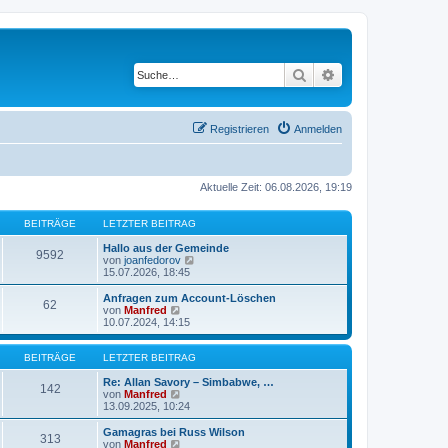
Suche
Erweiterte Suche
Registrieren
Anmelden
Aktuelle Zeit: 06.08.2026, 19:19
BEITRÄGE
LETZTER BEITRAG
Hallo aus der Gemeinde
9592
N
von
joanfedorov
e
15.07.2026, 18:45
u
e
Anfragen zum Account-Löschen
62
s
N
von
Manfred
t
e
10.07.2024, 14:15
e
u
r
e
B
s
BEITRÄGE
LETZTER BEITRAG
e
t
i
e
Re: Allan Savory – Simbabwe, …
142
t
r
N
von
Manfred
r
B
e
13.09.2025, 10:24
a
e
u
g
i
e
Gamagras bei Russ Wilson
313
t
s
N
von
Manfred