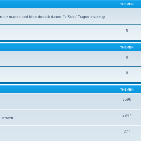
THEMEN
rrenz machen und bitten deshalb darum, für Schaf-Fragen bevorzugt
5
THEMEN
8
8
THEMEN
3596
2847
Tierarzt!
277