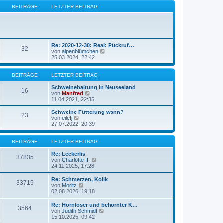
e
B
s
BEITRÄGE
LETZTER BEITRAG
e
t
i
e
t
r
r
B
a
e
g
i
Re: 2020-12-30: Real: Rückruf…
32
t
N
von
alpenblümchen
r
e
25.03.2024, 22:42
a
u
g
e
s
BEITRÄGE
LETZTER BEITRAG
t
e
Schweinehaltung in Neuseeland
16
N
r
von
Manfred
e
B
11.04.2021, 22:35
u
e
e
i
Schweine Fütterung wann?
23
s
t
N
von
eilefj
t
r
e
27.07.2022, 20:39
e
a
u
r
g
e
B
s
BEITRÄGE
LETZTER BEITRAG
e
t
i
e
Re: Leckerlis
37835
t
r
N
von
Charlotte II.
r
B
e
24.11.2025, 17:28
a
e
u
g
i
e
Re: Schmerzen, Kolik
33715
t
s
N
von
Moritz
r
t
e
02.08.2026, 19:18
a
e
u
g
r
e
Re: Hornloser und behornter K…
B
3564
s
N
von
Judith Schmidt
e
t
e
15.10.2025, 09:42
i
e
u