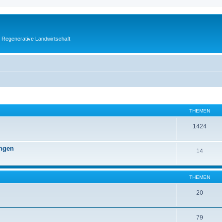
 Regenerative Landwirtschaft
THEMEN
1424
ngen
14
THEMEN
20
79