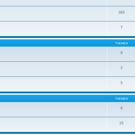
365
7
THEMEN
8
2
5
THEMEN
6
25