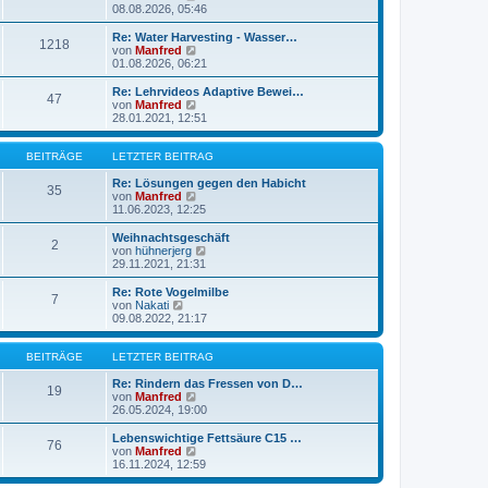
r
t
e
08.08.2026, 05:46
a
e
u
g
r
e
Re: Water Harvesting - Wasser…
1218
B
s
N
von
Manfred
e
t
e
01.08.2026, 06:21
i
e
u
t
r
e
Re: Lehrvideos Adaptive Bewei…
r
47
B
s
N
von
Manfred
a
e
t
e
28.01.2021, 12:51
g
i
e
u
t
r
e
r
B
s
BEITRÄGE
LETZTER BEITRAG
a
e
t
g
i
e
Re: Lösungen gegen den Habicht
35
t
r
N
von
Manfred
r
B
e
11.06.2023, 12:25
a
e
u
g
i
e
Weihnachtsgeschäft
2
t
s
N
von
hühnerjerg
r
t
e
29.11.2021, 21:31
a
e
u
g
r
e
Re: Rote Vogelmilbe
7
B
s
N
von
Nakati
e
t
e
09.08.2022, 21:17
i
e
u
t
r
e
r
B
s
BEITRÄGE
LETZTER BEITRAG
a
e
t
g
i
e
Re: Rindern das Fressen von D…
19
t
r
N
von
Manfred
r
B
e
26.05.2024, 19:00
a
e
u
g
i
e
Lebenswichtige Fettsäure C15 …
76
t
s
N
von
Manfred
r
t
e
16.11.2024, 12:59
a
e
u
g
r