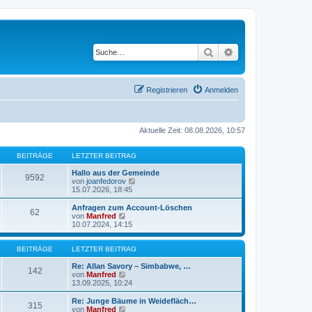
Suche
Erweiterte Suche
Registrieren
Anmelden
Aktuelle Zeit: 08.08.2026, 10:57
BEITRÄGE
LETZTER BEITRAG
Hallo aus der Gemeinde
9592
N
von
joanfedorov
e
15.07.2026, 18:45
u
e
Anfragen zum Account-Löschen
62
s
N
von
Manfred
t
e
10.07.2024, 14:15
e
u
r
e
B
s
BEITRÄGE
LETZTER BEITRAG
e
t
i
e
Re: Allan Savory – Simbabwe, …
142
t
r
N
von
Manfred
r
B
e
13.09.2025, 10:24
a
e
u
g
i
e
Re: Junge Bäume in Weidefläch…
315
t
s
N
von
Manfred