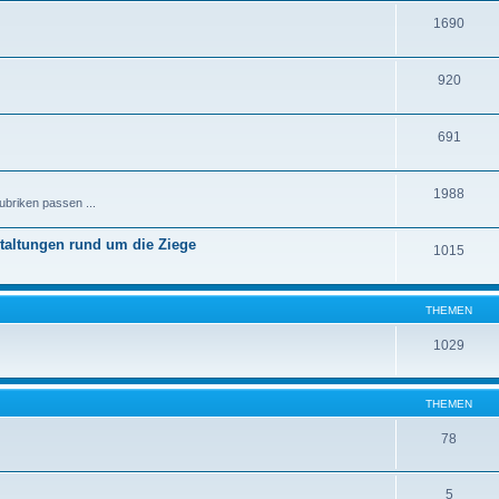
1690
920
691
1988
ubriken passen ...
staltungen rund um die Ziege
1015
THEMEN
1029
THEMEN
78
5