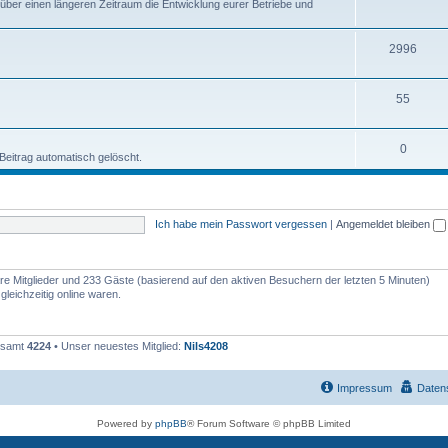
 über einen längeren Zeitraum die Entwicklung eurer Betriebe und
2996
55
0
eitrag automatisch gelöscht.
Ich habe mein Passwort vergessen
|
Angemeldet bleiben
bare Mitglieder und 233 Gäste (basierend auf den aktiven Besuchern der letzten 5 Minuten)
leichzeitig online waren.
gesamt
4224
• Unser neuestes Mitglied:
Nils4208
Impressum
Daten
Powered by
phpBB
® Forum Software © phpBB Limited
Deutsche Übersetzung durch
phpBB.de