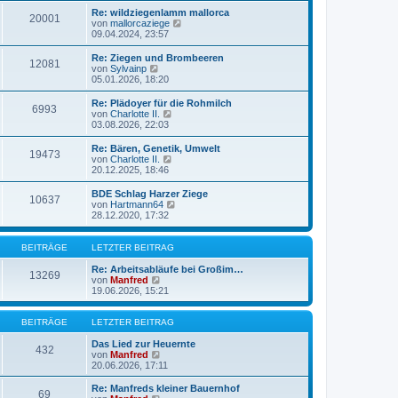
t
r
e
Re: wildziegenlamm mallorca
r
B
20001
s
N
von
mallorcaziege
a
e
t
e
09.04.2024, 23:57
g
i
e
u
t
r
e
Re: Ziegen und Brombeeren
r
B
12081
s
N
von
Sylvainp
a
e
t
e
05.01.2026, 18:20
g
i
e
u
t
r
e
Re: Plädoyer für die Rohmilch
r
B
6993
s
N
von
Charlotte II.
a
e
t
e
03.08.2026, 22:03
g
i
e
u
t
r
e
Re: Bären, Genetik, Umwelt
r
B
19473
s
N
von
Charlotte II.
a
e
t
e
20.12.2025, 18:46
g
i
e
u
t
r
e
BDE Schlag Harzer Ziege
r
B
10637
s
N
von
Hartmann64
a
e
t
e
28.12.2020, 17:32
g
i
e
u
t
r
e
r
B
s
BEITRÄGE
LETZTER BEITRAG
a
e
t
g
i
e
Re: Arbeitsabläufe bei Großim…
13269
t
r
N
von
Manfred
r
B
e
19.06.2026, 15:21
a
e
u
g
i
e
t
s
BEITRÄGE
LETZTER BEITRAG
r
t
a
e
Das Lied zur Heuernte
432
g
r
N
von
Manfred
B
e
20.06.2026, 17:11
e
u
i
e
Re: Manfreds kleiner Bauernhof
69
t
s