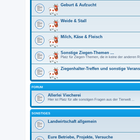
Geburt & Aufzucht
Weide & Stall
Milch, Käse & Fleisch
Sonstige Ziegen-Themen ...
Platz für Ziegen-Themen, die in keine der anderen R
Ziegenhalter-Treffen und sonstige Veran
FORUM
Allerlei Viecherei
Hier ist Platz für alle sonstigen Fragen aus der Tierwelt ...
SONSTIGES
Landwirtschaft allgemein
Eure Betriebe, Projekte, Versuche