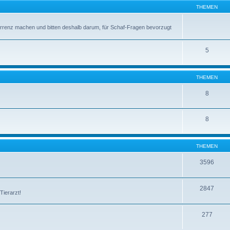
THEMEN
rrenz machen und bitten deshalb darum, für Schaf-Fragen bevorzugt
5
THEMEN
8
8
THEMEN
3596
2847
Tierarzt!
277