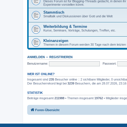
Dieses Forum ist für Blogging-Threads gedacht, in denen ihr
Experimente vorstellen könnt.
Stammtisch
Smalltalk und Diskussionen über Gott und die Welt
Weiterbildung & Termine
Kurse, Seminare, Vorträge, Schulungen, Treffen, etc.
Kleinanzeigen
Themen in diesem Forum werden 30 Tage nach dem letzten B
ANMELDEN
•
REGISTRIEREN
Benutzername:
Passwort:
WER IST ONLINE?
Insgesamt sind
235
Besucher online :: 2 sichtbare Mitglieder, 0 unsicht
Der Besucherrekord liegt bei
3239
Besuchern, die am 28.07.2026, 23:16 g
STATISTIK
Beiträge insgesamt
211988
• Themen insgesamt
19762
• Mitglieder ins
Foren-Übersicht