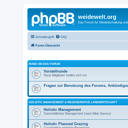
weidewelt.org
Das Forum für Weidetierhaltung und
Schnellzugriff
FAQ
Foren-Übersicht
RUND UM DAS FORUM
Vorstellrunde
Neue Mitglieder stellen sich vor
Fragen zur Benutzung des Forums, Ankündigu
HOLISTIC MANAGEMENT & REGENERATIVE LANDWIRTSCHAFT
Holistic Management
Ganzheitliches Management (nach Allan Savory)
Holistic Planned Grazing
Ganzheitlich geplante Beweidung