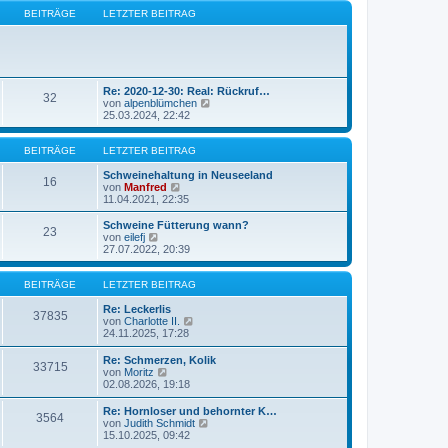
e
B
s
BEITRÄGE
LETZTER BEITRAG
e
t
i
e
t
r
r
B
a
e
g
i
Re: 2020-12-30: Real: Rückruf…
32
t
N
von
alpenblümchen
r
e
25.03.2024, 22:42
a
u
g
e
s
BEITRÄGE
LETZTER BEITRAG
t
e
Schweinehaltung in Neuseeland
16
N
r
von
Manfred
e
B
11.04.2021, 22:35
u
e
e
i
Schweine Fütterung wann?
23
s
t
N
von
eilefj
t
r
e
27.07.2022, 20:39
e
a
u
r
g
e
B
s
BEITRÄGE
LETZTER BEITRAG
e
t
i
e
Re: Leckerlis
37835
t
r
N
von
Charlotte II.
r
B
e
24.11.2025, 17:28
a
e
u
g
i
e
Re: Schmerzen, Kolik
33715
t
s
N
von
Moritz
r
t
e
02.08.2026, 19:18
a
e
u
g
r
e
Re: Hornloser und behornter K…
B
3564
s
N
von
Judith Schmidt
e
t
e
15.10.2025, 09:42
i
e
u