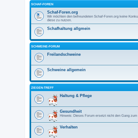
SCHAF-FOREN
Schaf-Foren.org
Wir möchten den befreundeten Schaf-Foren.org keine Konku
diese zu nutzen.
Schafhaltung allgmein
SCHWEINE-FORUM
Freilandschweine
Schweine allgemein
ZIEGEN-TREFF
Haltung & Pflege
Gesundheit
Hinweis: Dieses Forum ersetzt nicht den Gang zum 
Verhalten