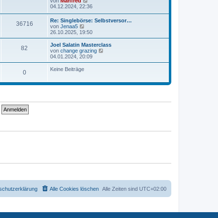
N
von
Manfred
r
t
e
04.12.2024, 22:36
a
e
u
g
r
e
Re: Singlebörse: Selbstversor…
B
36716
s
N
von
Jenaa5
e
t
e
26.10.2025, 19:50
i
e
u
t
r
e
Joel Salatin Masterclass
r
B
82
s
N
von
change grazing
a
e
t
e
04.01.2024, 20:09
g
i
e
u
t
r
e
Keine Beiträge
r
0
B
s
a
e
t
g
i
e
t
r
r
B
a
e
g
i
t
r
a
g
schutzerklärung
Alle Cookies löschen
Alle Zeiten sind
UTC+02:00