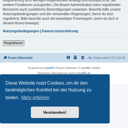
Registrierung ist in wenigen Augenblicken erledigt und ermöglicht dir, auf
weitere Funktionen zuzugreifen. Die Board-Administration kann registrierten
Benutzern auch zusätzliche Berechtigungen zuweisen. Beachte bitte unsere
Nutzungsbedingungen und die verwandten Regelungen, bevor du dich
registrierst. Bitte beachte auch die jeweiligen Forenregeln, wenn du dich in
diesem Board bewegst.
Nutzungsbedingungen
|
Datenschutzerklärung
Registrieren
Foren-Übersicht
Alle Zeiten sind
UTC+02:00
Powered by
phpBB
® Forum Software © phpBB Limited
Deutsche Übersetzung durch
phpBB.de
Datenschutz
|
Nutzungsbedingungen
Diese Website nutzt Cookies, um dir den
bestmöglichen Komfort bei der Nutzung zu
bieten.
Mehr erfahren
Verstanden!