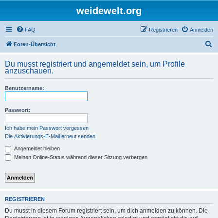
weidewelt.org
FAQ
Registrieren
Anmelden
S
Foren-Übersicht
u
Du musst registriert und angemeldet sein, um Profile
c
anzuschauen.
h
Benutzername:
e
Passwort:
Ich habe mein Passwort vergessen
Die Aktivierungs-E-Mail erneut senden
Angemeldet bleiben
Meinen Online-Status während dieser Sitzung verbergen
REGISTRIEREN
Du musst in diesem Forum registriert sein, um dich anmelden zu können. Die