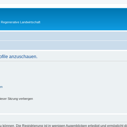
 Regenerative Landwirtschaft
rofile anzuschauen.
en
ieser Sitzung verbergen
 können. Die Registrierung ist in wenigen Augenblicken erledigt und ermöglicht di