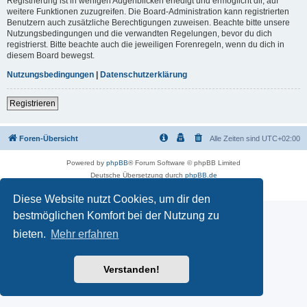
Registrierung ist in wenigen Augenblicken erledigt und ermöglicht dir, auf
weitere Funktionen zuzugreifen. Die Board-Administration kann registrierten
Benutzern auch zusätzliche Berechtigungen zuweisen. Beachte bitte unsere
Nutzungsbedingungen und die verwandten Regelungen, bevor du dich
registrierst. Bitte beachte auch die jeweiligen Forenregeln, wenn du dich in
diesem Board bewegst.
Nutzungsbedingungen
|
Datenschutzerklärung
Registrieren
Foren-Übersicht
Alle Zeiten sind
UTC+02:00
Powered by
phpBB
® Forum Software © phpBB Limited
Deutsche Übersetzung durch
phpBB.de
Datenschutz
|
Nutzungsbedingungen
Diese Website nutzt Cookies, um dir den
bestmöglichen Komfort bei der Nutzung zu
bieten.
Mehr erfahren
Verstanden!