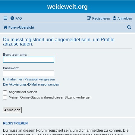
weidewelt.org
FAQ
Registrieren
Anmelden
S
Foren-Übersicht
u
Du musst registriert und angemeldet sein, um Profile
c
anzuschauen.
h
Benutzername:
e
Passwort:
Ich habe mein Passwort vergessen
Die Aktivierungs-E-Mail erneut senden
Angemeldet bleiben
Meinen Online-Status während dieser Sitzung verbergen
REGISTRIEREN
Du musst in diesem Forum registriert sein, um dich anmelden zu können. Die