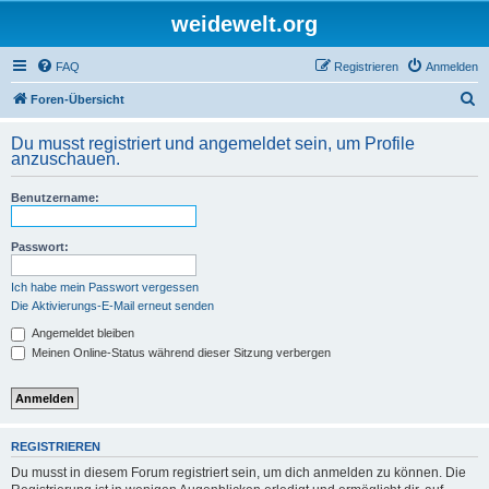
weidewelt.org
FAQ
Registrieren
Anmelden
S
Foren-Übersicht
u
Du musst registriert und angemeldet sein, um Profile
c
anzuschauen.
h
Benutzername:
e
Passwort:
Ich habe mein Passwort vergessen
Die Aktivierungs-E-Mail erneut senden
Angemeldet bleiben
Meinen Online-Status während dieser Sitzung verbergen
REGISTRIEREN
Du musst in diesem Forum registriert sein, um dich anmelden zu können. Die