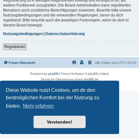
Registrierung ist in wenigen Augenblicken erledigt und ermöglicht dir, auf
weitere Funktionen zuzugreifen. Die Board-Administration kann registrierten
Benutzern auch zusätzliche Berechtigungen zuweisen. Beachte bitte unsere
Nutzungsbedingungen und die verwandten Regelungen, bevor du dich
registrierst. Bitte beachte auch die jeweiligen Forenregeln, wenn du dich in
diesem Board bewegst.
Nutzungsbedingungen
|
Datenschutzerklärung
Registrieren
Foren-Übersicht
Alle Zeiten sind
UTC+02:00
Powered by
phpBB
® Forum Software © phpBB Limited
Deutsche Übersetzung durch
phpBB.de
Datenschutz
|
Nutzungsbedingungen
Diese Website nutzt Cookies, um dir den
bestmöglichen Komfort bei der Nutzung zu
bieten.
Mehr erfahren
Verstanden!