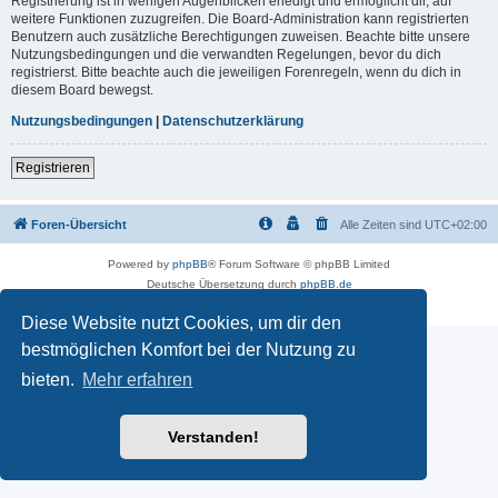
Registrierung ist in wenigen Augenblicken erledigt und ermöglicht dir, auf
weitere Funktionen zuzugreifen. Die Board-Administration kann registrierten
Benutzern auch zusätzliche Berechtigungen zuweisen. Beachte bitte unsere
Nutzungsbedingungen und die verwandten Regelungen, bevor du dich
registrierst. Bitte beachte auch die jeweiligen Forenregeln, wenn du dich in
diesem Board bewegst.
Nutzungsbedingungen
|
Datenschutzerklärung
Registrieren
Foren-Übersicht
Alle Zeiten sind
UTC+02:00
Powered by
phpBB
® Forum Software © phpBB Limited
Deutsche Übersetzung durch
phpBB.de
Datenschutz
|
Nutzungsbedingungen
Diese Website nutzt Cookies, um dir den
bestmöglichen Komfort bei der Nutzung zu
bieten.
Mehr erfahren
Verstanden!