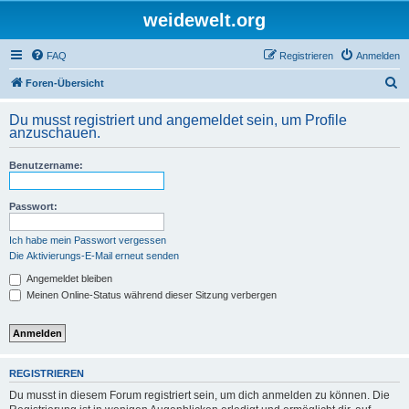
weidewelt.org
FAQ
Registrieren
Anmelden
S
Foren-Übersicht
u
Du musst registriert und angemeldet sein, um Profile
c
anzuschauen.
h
Benutzername:
e
Passwort:
Ich habe mein Passwort vergessen
Die Aktivierungs-E-Mail erneut senden
Angemeldet bleiben
Meinen Online-Status während dieser Sitzung verbergen
REGISTRIEREN
Du musst in diesem Forum registriert sein, um dich anmelden zu können. Die