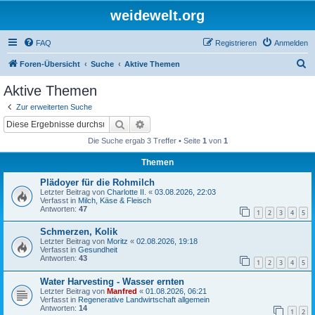
weidewelt.org
FAQ
Registrieren
Anmelden
S
Foren-Übersicht
Suche
Aktive Themen
u
Aktive Themen
c
Zur erweiterten Suche
h
Suche
Erweiterte Suche
e
Die Suche ergab 3 Treffer • Seite
1
von
1
Themen
Plädoyer für die Rohmilch
Letzter Beitrag von
Charlotte II.
«
03.08.2026, 22:03
Verfasst in
Milch, Käse & Fleisch
Antworten:
47
1
2
3
4
5
Schmerzen, Kolik
Letzter Beitrag von
Moritz
«
02.08.2026, 19:18
Verfasst in
Gesundheit
Antworten:
43
1
2
3
4
5
Water Harvesting - Wasser ernten
Letzter Beitrag von
Manfred
«
01.08.2026, 06:21
Verfasst in
Regenerative Landwirtschaft allgemein
Antworten:
14
1
2