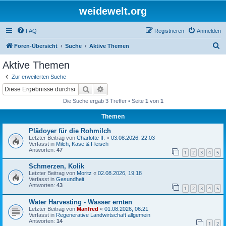
weidewelt.org
FAQ
Registrieren
Anmelden
S
Foren-Übersicht
Suche
Aktive Themen
u
Aktive Themen
c
Zur erweiterten Suche
h
Suche
Erweiterte Suche
e
Die Suche ergab 3 Treffer • Seite
1
von
1
Themen
Plädoyer für die Rohmilch
Letzter Beitrag von
Charlotte II.
«
03.08.2026, 22:03
Verfasst in
Milch, Käse & Fleisch
Antworten:
47
1
2
3
4
5
Schmerzen, Kolik
Letzter Beitrag von
Moritz
«
02.08.2026, 19:18
Verfasst in
Gesundheit
Antworten:
43
1
2
3
4
5
Water Harvesting - Wasser ernten
Letzter Beitrag von
Manfred
«
01.08.2026, 06:21
Verfasst in
Regenerative Landwirtschaft allgemein
Antworten:
14
1
2