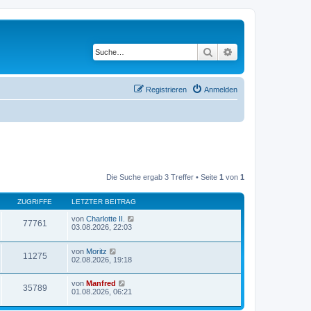
Suche
Erweiterte Suche
Registrieren
Anmelden
Die Suche ergab 3 Treffer • Seite
1
von
1
ZUGRIFFE
LETZTER BEITRAG
von
Charlotte II.
77761
03.08.2026, 22:03
von
Moritz
11275
02.08.2026, 19:18
von
Manfred
35789
01.08.2026, 06:21