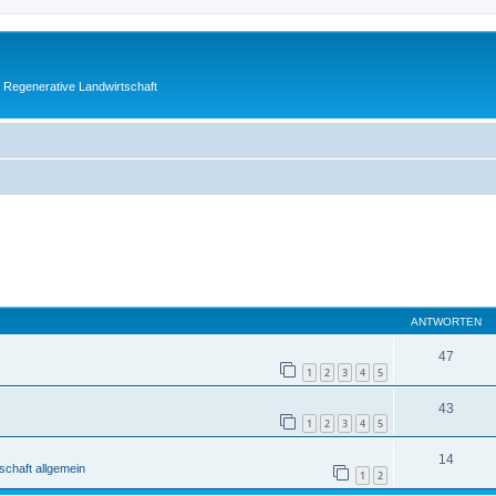
 Regenerative Landwirtschaft
ANTWORTEN
47
1
2
3
4
5
43
1
2
3
4
5
14
schaft allgemein
1
2