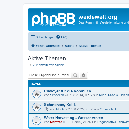
weidewelt.org
Das Forum für Weidetierhaltung und
Schnellzugriff
FAQ
Foren-Übersicht
Suche
Aktive Themen
Aktive Themen
Zur erweiterten Suche
Suche
Erweiterte Suche
THEMEN
Plädoyer für die Rohmilch
von
Schneeflo
»
07.08.2014, 10:12
» in
Milch, Käse & Fleisch
Schmerzen, Kolik
von
Moritz
»
27.08.2025, 21:59
» in
Gesundheit
Water Harvesting - Wasser ernten
von
Manfred
»
13.11.2019, 21:25
» in
Regenerative Landwirt