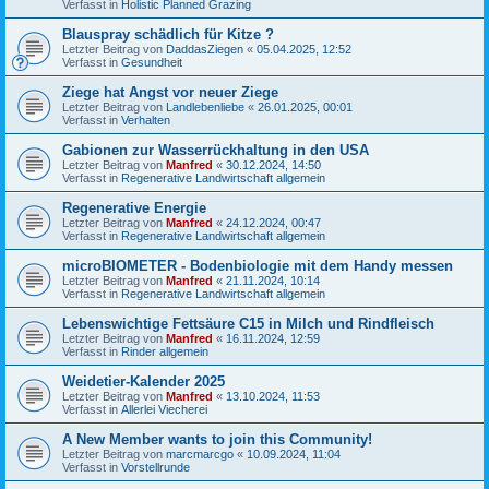
Verfasst in
Holistic Planned Grazing
Blauspray schädlich für Kitze ?
Letzter Beitrag von
DaddasZiegen
«
05.04.2025, 12:52
Verfasst in
Gesundheit
Ziege hat Angst vor neuer Ziege
Letzter Beitrag von
Landlebenliebe
«
26.01.2025, 00:01
Verfasst in
Verhalten
Gabionen zur Wasserrückhaltung in den USA
Letzter Beitrag von
Manfred
«
30.12.2024, 14:50
Verfasst in
Regenerative Landwirtschaft allgemein
Regenerative Energie
Letzter Beitrag von
Manfred
«
24.12.2024, 00:47
Verfasst in
Regenerative Landwirtschaft allgemein
microBIOMETER - Bodenbiologie mit dem Handy messen
Letzter Beitrag von
Manfred
«
21.11.2024, 10:14
Verfasst in
Regenerative Landwirtschaft allgemein
Lebenswichtige Fettsäure C15 in Milch und Rindfleisch
Letzter Beitrag von
Manfred
«
16.11.2024, 12:59
Verfasst in
Rinder allgemein
Weidetier-Kalender 2025
Letzter Beitrag von
Manfred
«
13.10.2024, 11:53
Verfasst in
Allerlei Viecherei
A New Member wants to join this Community!
Letzter Beitrag von
marcmarcgo
«
10.09.2024, 11:04
Verfasst in
Vorstellrunde