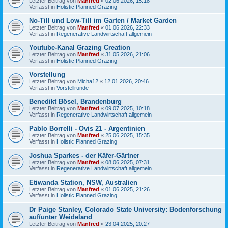
Letzter Beitrag von
Manfred
«
02.06.2026, 15:18
Verfasst in
Holistic Planned Grazing
No-Till und Low-Till im Garten / Market Garden
Letzter Beitrag von
Manfred
«
01.06.2026, 22:33
Verfasst in
Regenerative Landwirtschaft allgemein
Youtube-Kanal Grazing Creation
Letzter Beitrag von
Manfred
«
31.05.2026, 21:06
Verfasst in
Holistic Planned Grazing
Vorstellung
Letzter Beitrag von
Micha12
«
12.01.2026, 20:46
Verfasst in
Vorstellrunde
Benedikt Bösel, Brandenburg
Letzter Beitrag von
Manfred
«
09.07.2025, 10:18
Verfasst in
Regenerative Landwirtschaft allgemein
Pablo Borrelli - Ovis 21 - Argentinien
Letzter Beitrag von
Manfred
«
25.06.2025, 15:35
Verfasst in
Holistic Planned Grazing
Joshua Sparkes - der Käfer-Gärtner
Letzter Beitrag von
Manfred
«
08.06.2025, 07:31
Verfasst in
Regenerative Landwirtschaft allgemein
Etiwanda Station, NSW, Australien
Letzter Beitrag von
Manfred
«
01.06.2025, 21:26
Verfasst in
Holistic Planned Grazing
Dr Paige Stanley, Colorado State University: Bodenforschung
auf/unter Weideland
Letzter Beitrag von
Manfred
«
23.04.2025, 20:27