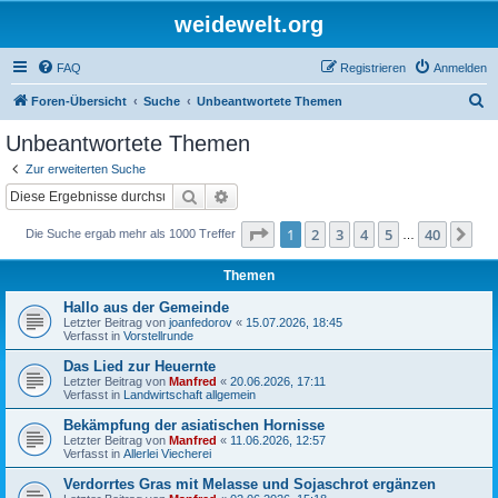
weidewelt.org
FAQ
Registrieren
Anmelden
S
Foren-Übersicht
Suche
Unbeantwortete Themen
u
Unbeantwortete Themen
c
Zur erweiterten Suche
h
Suche
Erweiterte Suche
e
Seite
1
von
40
1
2
3
4
5
40
Nä
Die Suche ergab mehr als 1000 Treffer
…
Themen
Hallo aus der Gemeinde
Letzter Beitrag von
joanfedorov
«
15.07.2026, 18:45
Verfasst in
Vorstellrunde
Das Lied zur Heuernte
Letzter Beitrag von
Manfred
«
20.06.2026, 17:11
Verfasst in
Landwirtschaft allgemein
Bekämpfung der asiatischen Hornisse
Letzter Beitrag von
Manfred
«
11.06.2026, 12:57
Verfasst in
Allerlei Viecherei
Verdorrtes Gras mit Melasse und Sojaschrot ergänzen