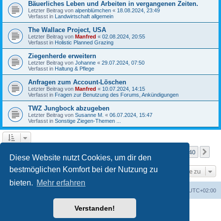
Bäuerliches Leben und Arbeiten in vergangenen Zeiten.
Letzter Beitrag von
alpenblümchen
«
18.08.2024, 23:49
Verfasst in
Landwirtschaft allgemein
The Wallace Project, USA
Letzter Beitrag von
Manfred
«
02.08.2024, 20:55
Verfasst in
Holistic Planned Grazing
Ziegenherde erweitern
Letzter Beitrag von
Johanne
«
29.07.2024, 07:50
Verfasst in
Haltung & Pflege
Anfragen zum Account-Löschen
Letzter Beitrag von
Manfred
«
10.07.2024, 14:15
Verfasst in
Fragen zur Benutzung des Forums, Ankündigungen
TWZ Jungbock abzugeben
Letzter Beitrag von
Susanne M.
«
06.07.2024, 15:47
Verfasst in
Sonstige Ziegen-Themen ...
Seite
1
von
40
1
2
3
4
5
40
Nä
Die Suche ergab mehr als 1000 Treffer
…
Diese Website nutzt Cookies, um dir den
bestmöglichen Komfort bei der Nutzung zu
Gehe zu
bieten.
Mehr erfahren
Foren-Übersicht
Alle Zeiten sind
UTC+02:00
Verstanden!
Powered by
phpBB
® Forum Software © phpBB Limited
Deutsche Übersetzung durch
phpBB.de