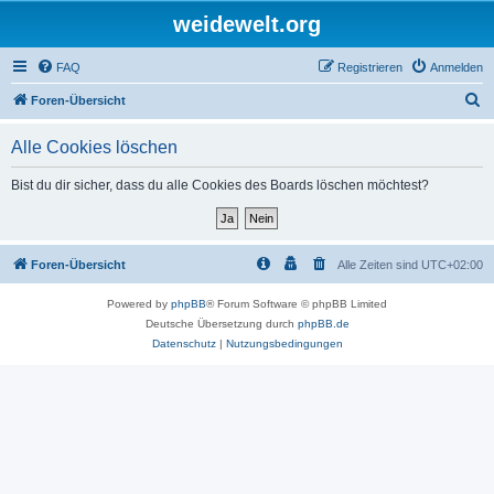
weidewelt.org
FAQ
Registrieren
Anmelden
S
Foren-Übersicht
u
Alle Cookies löschen
c
h
Bist du dir sicher, dass du alle Cookies des Boards löschen möchtest?
e
Foren-Übersicht
Alle Zeiten sind
UTC+02:00
Powered by
phpBB
® Forum Software © phpBB Limited
Deutsche Übersetzung durch
phpBB.de
Datenschutz
|
Nutzungsbedingungen