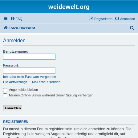
weidewelt.org
FAQ
Registrieren
Anmelden
S
Foren-Übersicht
u
Anmelden
c
h
Benutzername:
e
Passwort:
Ich habe mein Passwort vergessen
Die Aktivierungs-E-Mail erneut senden
Angemeldet bleiben
Meinen Online-Status während dieser Sitzung verbergen
REGISTRIEREN
Du musst in diesem Forum registriert sein, um dich anmelden zu können. Die
Registrierung ist in wenigen Augenblicken erledigt und ermöglicht dir, auf