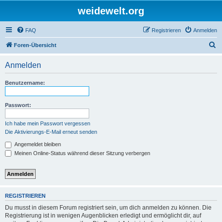
weidewelt.org
FAQ
Registrieren
Anmelden
S
Foren-Übersicht
u
Anmelden
c
h
Benutzername:
e
Passwort:
Ich habe mein Passwort vergessen
Die Aktivierungs-E-Mail erneut senden
Angemeldet bleiben
Meinen Online-Status während dieser Sitzung verbergen
REGISTRIEREN
Du musst in diesem Forum registriert sein, um dich anmelden zu können. Die
Registrierung ist in wenigen Augenblicken erledigt und ermöglicht dir, auf