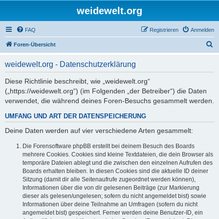
weidewelt.org
FAQ
Registrieren
Anmelden
S
Foren-Übersicht
u
weidewelt.org - Datenschutzerklärung
c
h
Diese Richtlinie beschreibt, wie „weidewelt.org“
(„https://weidewelt.org“) (im Folgenden „der Betreiber“) die Daten
e
verwendet, die während deines Foren-Besuchs gesammelt werden.
UMFANG UND ART DER DATENSPEICHERUNG
Deine Daten werden auf vier verschiedene Arten gesammelt:
Die Forensoftware phpBB erstellt bei deinem Besuch des Boards
mehrere Cookies. Cookies sind kleine Textdateien, die dein Browser als
temporäre Dateien ablegt und die zwischen den einzelnen Aufrufen des
Boards erhalten bleiben. In diesen Cookies sind die aktuelle ID deiner
Sitzung (damit dir alle Seitenaufrufe zugeordnet werden können),
Informationen über die von dir gelesenen Beiträge (zur Markierung
dieser als gelesen/ungelesen; sofern du nicht angemeldet bist) sowie
Informationen über deine Teilnahme an Umfragen (sofern du nicht
angemeldet bist) gespeichert. Ferner werden deine Benutzer-ID, ein