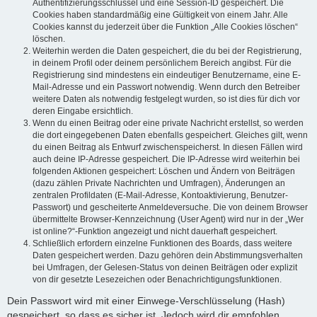
Authentifizierungsschlüssel und eine Session-ID gespeichert. Die
Cookies haben standardmäßig eine Gültigkeit von einem Jahr. Alle
Cookies kannst du jederzeit über die Funktion „Alle Cookies löschen“
löschen.
Weiterhin werden die Daten gespeichert, die du bei der Registrierung,
in deinem Profil oder deinem persönlichem Bereich angibst. Für die
Registrierung sind mindestens ein eindeutiger Benutzername, eine E-
Mail-Adresse und ein Passwort notwendig. Wenn durch den Betreiber
weitere Daten als notwendig festgelegt wurden, so ist dies für dich vor
deren Eingabe ersichtlich.
Wenn du einen Beitrag oder eine private Nachricht erstellst, so werden
die dort eingegebenen Daten ebenfalls gespeichert. Gleiches gilt, wenn
du einen Beitrag als Entwurf zwischenspeicherst. In diesen Fällen wird
auch deine IP-Adresse gespeichert. Die IP-Adresse wird weiterhin bei
folgenden Aktionen gespeichert: Löschen und Ändern von Beiträgen
(dazu zählen Private Nachrichten und Umfragen), Änderungen an
zentralen Profildaten (E-Mail-Adresse, Kontoaktivierung, Benutzer-
Passwort) und gescheiterte Anmeldeversuche. Die von deinem Browser
übermittelte Browser-Kennzeichnung (User Agent) wird nur in der „Wer
ist online?“-Funktion angezeigt und nicht dauerhaft gespeichert.
Schließlich erfordern einzelne Funktionen des Boards, dass weitere
Daten gespeichert werden. Dazu gehören dein Abstimmungsverhalten
bei Umfragen, der Gelesen-Status von deinen Beiträgen oder explizit
von dir gesetzte Lesezeichen oder Benachrichtigungsfunktionen.
Dein Passwort wird mit einer Einwege-Verschlüsselung (Hash)
gespeichert, so dass es sicher ist. Jedoch wird dir empfohlen,