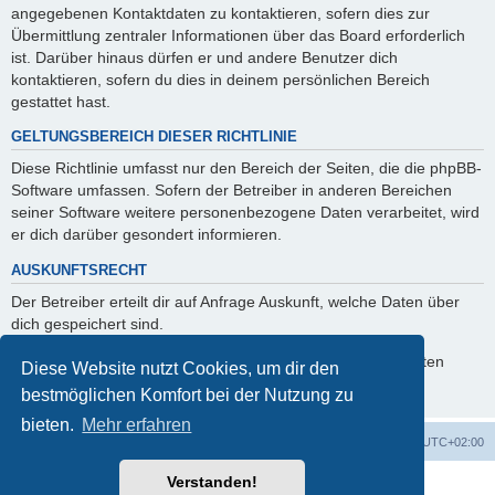
angegebenen Kontaktdaten zu kontaktieren, sofern dies zur
Übermittlung zentraler Informationen über das Board erforderlich
ist. Darüber hinaus dürfen er und andere Benutzer dich
kontaktieren, sofern du dies in deinem persönlichen Bereich
gestattet hast.
GELTUNGSBEREICH DIESER RICHTLINIE
Diese Richtlinie umfasst nur den Bereich der Seiten, die die phpBB-
Software umfassen. Sofern der Betreiber in anderen Bereichen
seiner Software weitere personenbezogene Daten verarbeitet, wird
er dich darüber gesondert informieren.
AUSKUNFTSRECHT
Der Betreiber erteilt dir auf Anfrage Auskunft, welche Daten über
dich gespeichert sind.
Du kannst jederzeit die Löschung bzw. Sperrung deiner Daten
Diese Website nutzt Cookies, um dir den
verlangen. Kontaktiere hierzu bitte den Betreiber.
bestmöglichen Komfort bei der Nutzung zu
bieten.
Mehr erfahren
Foren-Übersicht
Alle Zeiten sind
UTC+02:00
Verstanden!
Powered by
phpBB
® Forum Software © phpBB Limited