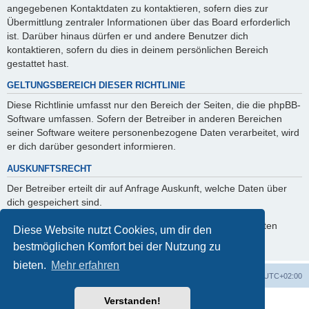
angegebenen Kontaktdaten zu kontaktieren, sofern dies zur
Übermittlung zentraler Informationen über das Board erforderlich
ist. Darüber hinaus dürfen er und andere Benutzer dich
kontaktieren, sofern du dies in deinem persönlichen Bereich
gestattet hast.
GELTUNGSBEREICH DIESER RICHTLINIE
Diese Richtlinie umfasst nur den Bereich der Seiten, die die phpBB-
Software umfassen. Sofern der Betreiber in anderen Bereichen
seiner Software weitere personenbezogene Daten verarbeitet, wird
er dich darüber gesondert informieren.
AUSKUNFTSRECHT
Der Betreiber erteilt dir auf Anfrage Auskunft, welche Daten über
dich gespeichert sind.
Du kannst jederzeit die Löschung bzw. Sperrung deiner Daten
Diese Website nutzt Cookies, um dir den
verlangen. Kontaktiere hierzu bitte den Betreiber.
bestmöglichen Komfort bei der Nutzung zu
bieten.
Mehr erfahren
Foren-Übersicht
Alle Zeiten sind
UTC+02:00
Verstanden!
Powered by
phpBB
® Forum Software © phpBB Limited