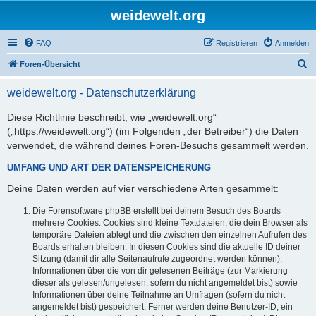
weidewelt.org
FAQ
Registrieren
Anmelden
S
Foren-Übersicht
u
weidewelt.org - Datenschutzerklärung
c
h
Diese Richtlinie beschreibt, wie „weidewelt.org“
(„https://weidewelt.org“) (im Folgenden „der Betreiber“) die Daten
e
verwendet, die während deines Foren-Besuchs gesammelt werden.
UMFANG UND ART DER DATENSPEICHERUNG
Deine Daten werden auf vier verschiedene Arten gesammelt:
Die Forensoftware phpBB erstellt bei deinem Besuch des Boards
mehrere Cookies. Cookies sind kleine Textdateien, die dein Browser als
temporäre Dateien ablegt und die zwischen den einzelnen Aufrufen des
Boards erhalten bleiben. In diesen Cookies sind die aktuelle ID deiner
Sitzung (damit dir alle Seitenaufrufe zugeordnet werden können),
Informationen über die von dir gelesenen Beiträge (zur Markierung
dieser als gelesen/ungelesen; sofern du nicht angemeldet bist) sowie
Informationen über deine Teilnahme an Umfragen (sofern du nicht
angemeldet bist) gespeichert. Ferner werden deine Benutzer-ID, ein