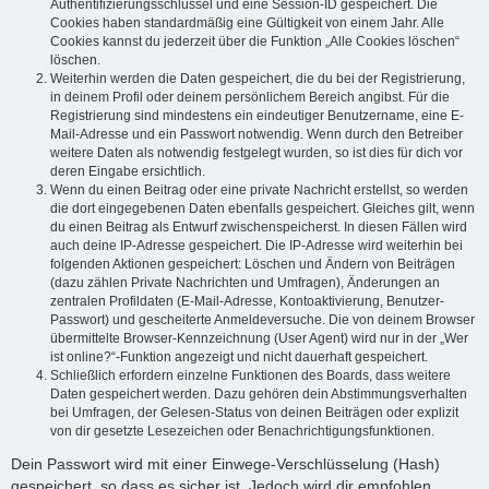
Authentifizierungsschlüssel und eine Session-ID gespeichert. Die
Cookies haben standardmäßig eine Gültigkeit von einem Jahr. Alle
Cookies kannst du jederzeit über die Funktion „Alle Cookies löschen“
löschen.
Weiterhin werden die Daten gespeichert, die du bei der Registrierung,
in deinem Profil oder deinem persönlichem Bereich angibst. Für die
Registrierung sind mindestens ein eindeutiger Benutzername, eine E-
Mail-Adresse und ein Passwort notwendig. Wenn durch den Betreiber
weitere Daten als notwendig festgelegt wurden, so ist dies für dich vor
deren Eingabe ersichtlich.
Wenn du einen Beitrag oder eine private Nachricht erstellst, so werden
die dort eingegebenen Daten ebenfalls gespeichert. Gleiches gilt, wenn
du einen Beitrag als Entwurf zwischenspeicherst. In diesen Fällen wird
auch deine IP-Adresse gespeichert. Die IP-Adresse wird weiterhin bei
folgenden Aktionen gespeichert: Löschen und Ändern von Beiträgen
(dazu zählen Private Nachrichten und Umfragen), Änderungen an
zentralen Profildaten (E-Mail-Adresse, Kontoaktivierung, Benutzer-
Passwort) und gescheiterte Anmeldeversuche. Die von deinem Browser
übermittelte Browser-Kennzeichnung (User Agent) wird nur in der „Wer
ist online?“-Funktion angezeigt und nicht dauerhaft gespeichert.
Schließlich erfordern einzelne Funktionen des Boards, dass weitere
Daten gespeichert werden. Dazu gehören dein Abstimmungsverhalten
bei Umfragen, der Gelesen-Status von deinen Beiträgen oder explizit
von dir gesetzte Lesezeichen oder Benachrichtigungsfunktionen.
Dein Passwort wird mit einer Einwege-Verschlüsselung (Hash)
gespeichert, so dass es sicher ist. Jedoch wird dir empfohlen,