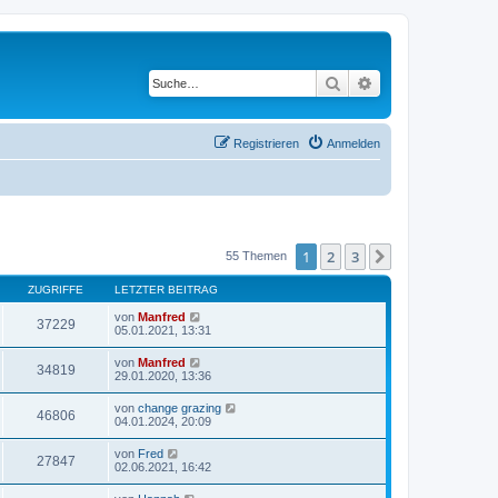
Suche
Erweiterte Suche
Registrieren
Anmelden
1
2
3
Nächste
55 Themen
ZUGRIFFE
LETZTER BEITRAG
von
Manfred
37229
05.01.2021, 13:31
von
Manfred
34819
29.01.2020, 13:36
von
change grazing
46806
04.01.2024, 20:09
von
Fred
27847
02.06.2021, 16:42