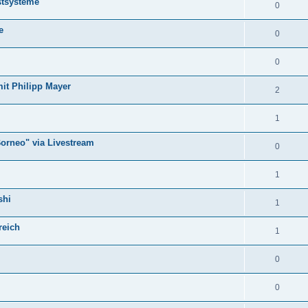
stsysteme
0
e
0
0
mit Philipp Mayer
2
1
Borneo" via Livestream
0
1
shi
1
reich
1
0
0