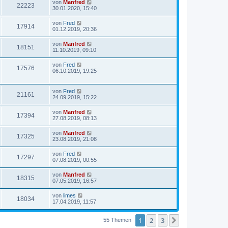
von
Manfred
22223
30.01.2020, 15:40
von
Fred
17914
01.12.2019, 20:36
von
Manfred
18151
11.10.2019, 09:10
von
Fred
17576
06.10.2019, 19:25
von
Fred
21161
24.09.2019, 15:22
von
Manfred
17394
27.08.2019, 08:13
von
Manfred
17325
23.08.2019, 21:08
von
Fred
17297
07.08.2019, 00:55
von
Manfred
18315
07.05.2019, 16:57
von
limes
18034
17.04.2019, 11:57
1
2
3
Nächste
55 Themen