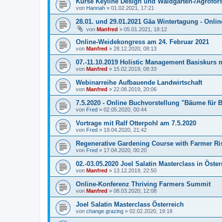
Kurse Keyline Design und Waldgarten-/Agrofor
von
Hannah
»
01.02.2021, 17:21
28.01. und 29.01.2021 Gäa Wintertagung - Onlin
von
Manfred
»
05.01.2021, 18:12
Online-Weidekongress am 24. Februar 2021
von
Manfred
»
28.12.2020, 08:13
07.-11.10.2019 Holistic Management Basiskurs 
von
Manfred
»
15.02.2019, 08:33
Webinarreihe Aufbauende Landwirtschaft
von
Manfred
»
22.08.2019, 20:06
7.5.2020 - Online Buchvorstellung "Bäume für 
von
Fred
»
02.05.2020, 00:44
Vortrage mit Ralf Otterpohl am 7.5.2020
von
Fred
»
19.04.2020, 21:42
Regenerative Gardening Course with Farmer Ri
von
Fred
»
17.04.2020, 00:20
02.-03.05.2020 Joel Salatin Masterclass in Öster
von
Manfred
»
13.12.2019, 22:50
Online-Konferenz Thriving Farmers Summit
von
Manfred
»
08.03.2020, 12:08
Joel Salatin Masterclass Österreich
von
change grazing
»
02.02.2020, 19:18