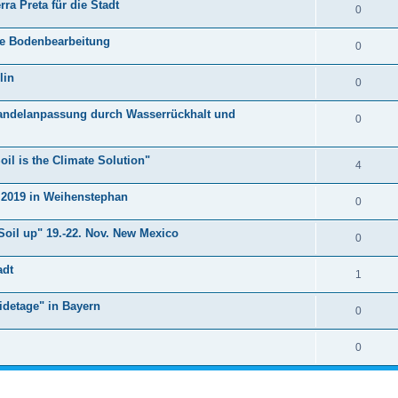
ra Preta für die Stadt
0
de Bodenbearbeitung
0
lin
0
wandelanpassung durch Wasserrückhalt und
0
il is the Climate Solution"
4
r 2019 in Weihenstephan
0
Soil up" 19.-22. Nov. New Mexico
0
adt
1
detage" in Bayern
0
0