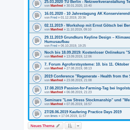
25.03.2020 TU Berlin - Netzwerkveranstaltung Ter
von
Manfred
»
30.01.2020, 15:40
16.01.2020 - 10 Jahrestagung AK Konservieren
von
Fred
»
01.12.2019, 20:36
02.11.2019 - Workshop mit Ernst Götsch bei Ber
von
Manfred
»
11.10.2019, 09:10
29.11.2019 Grundkurs Keyline Design – Klima
Humusaufbau
von
Fred
»
06.10.2019, 19:25
Noch bis 18.09.2019: Kostenloser Onlinekurs "So
von
Manfred
»
13.09.2019, 12:06
7. Forum Agroforstsysteme: 10. bis 11. Oktobe
von
Manfred
»
27.08.2019, 08:13
2019 Conference "Regenerate - Health from the 
von
Manfred
»
23.08.2019, 21:08
17.08.2019 Passion-for-Farming-Tag bei Ingolst
von
Manfred
»
06.08.2019, 21:23
Seminare "Low Stress Stockmanship" und "Wei
von
Manfred
»
07.05.2019, 16:57
27/28.06.2019 Kaufering Practice Days 2019
von
limes
»
17.04.2019, 11:57
Neues Thema