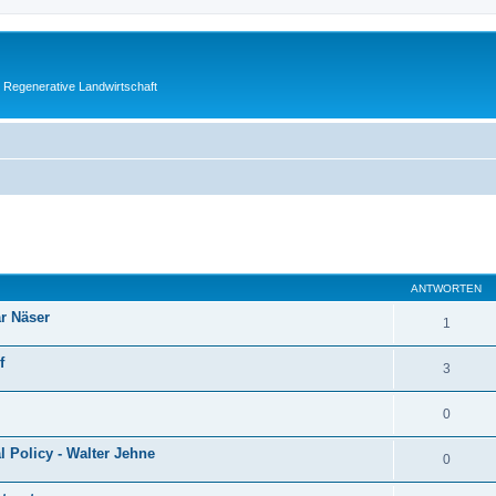
 Regenerative Landwirtschaft
eiterte Suche
ANTWORTEN
r Näser
1
f
3
0
l Policy - Walter Jehne
0