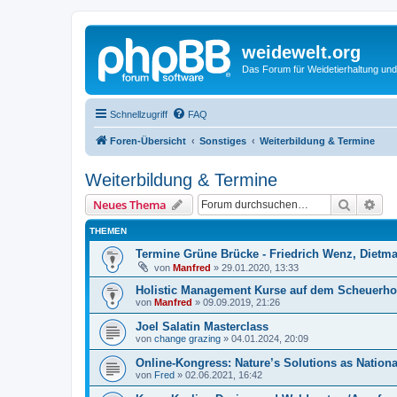
weidewelt.org
Das Forum für Weidetierhaltung und
Schnellzugriff
FAQ
Foren-Übersicht
Sonstiges
Weiterbildung & Termine
Weiterbildung & Termine
Suche
Erw
Neues Thema
THEMEN
Termine Grüne Brücke - Friedrich Wenz, Dietma
von
Manfred
»
29.01.2020, 13:33
Holistic Management Kurse auf dem Scheuerho
von
Manfred
»
09.09.2019, 21:26
Joel Salatin Masterclass
von
change grazing
»
04.01.2024, 20:09
Online-Kongress: Nature’s Solutions as Nationa
von
Fred
»
02.06.2021, 16:42