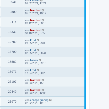
von
Hannah
13031
01.02.2021, 17:21
von
Manfred
12500
05.01.2021, 18:12
von
Manfred
12416
28.12.2020, 08:13
von
Manfred
18333
30.10.2020, 07:53
von
Fred
19789
23.05.2020, 23:05
von
Fred
18700
02.05.2020, 00:44
von
Nakati
15582
20.04.2020, 09:18
von
Fred
15971
17.04.2020, 00:25
von
Manfred
25107
30.03.2020, 15:15
von
Manfred
29449
08.03.2020, 12:08
von
change grazing
23979
02.02.2020, 19:18