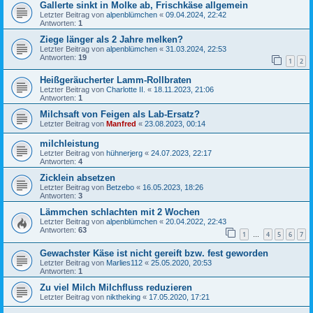
Gallerte sinkt in Molke ab, Frischkäse allgemein
Letzter Beitrag von
alpenblümchen
«
09.04.2024, 22:42
Antworten:
1
Ziege länger als 2 Jahre melken?
Letzter Beitrag von
alpenblümchen
«
31.03.2024, 22:53
Antworten:
19
1
2
Heißgeräucherter Lamm-Rollbraten
Letzter Beitrag von
Charlotte II.
«
18.11.2023, 21:06
Antworten:
1
Milchsaft von Feigen als Lab-Ersatz?
Letzter Beitrag von
Manfred
«
23.08.2023, 00:14
milchleistung
Letzter Beitrag von
hühnerjerg
«
24.07.2023, 22:17
Antworten:
4
Zicklein absetzen
Letzter Beitrag von
Betzebo
«
16.05.2023, 18:26
Antworten:
3
Lämmchen schlachten mit 2 Wochen
Letzter Beitrag von
alpenblümchen
«
20.04.2022, 22:43
Antworten:
63
1
4
5
6
7
…
Gewachster Käse ist nicht gereift bzw. fest geworden
Letzter Beitrag von
Marlies112
«
25.05.2020, 20:53
Antworten:
1
Zu viel Milch Milchfluss reduzieren
Letzter Beitrag von
niktheking
«
17.05.2020, 17:21