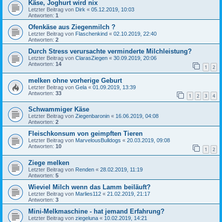
Käse, Joghurt wird nix
Letzter Beitrag von
Dirk
«
05.12.2019, 10:03
Antworten:
1
Ofenkäse aus Ziegenmilch ?
Letzter Beitrag von
Flaschenkind
«
02.10.2019, 22:40
Antworten:
2
Durch Stress verursachte verminderte Milchleistung?
Letzter Beitrag von
ClarasZiegen
«
30.09.2019, 20:06
Antworten:
14
1
2
melken ohne vorherige Geburt
Letzter Beitrag von
Gela
«
01.09.2019, 13:39
Antworten:
33
1
2
3
4
Schwammiger Käse
Letzter Beitrag von
Ziegenbaronin
«
16.06.2019, 04:08
Antworten:
2
Fleischkonsum von geimpften Tieren
Letzter Beitrag von
MarvelousBulldogs
«
20.03.2019, 09:08
Antworten:
10
1
2
Ziege melken
Letzter Beitrag von
Renden
«
28.02.2019, 11:19
Antworten:
5
Wieviel Milch wenn das Lamm beiläuft?
Letzter Beitrag von
Marlies112
«
21.02.2019, 21:17
Antworten:
3
Mini-Melkmaschine - hat jemand Erfahrung?
Letzter Beitrag von
ziegeluna
«
10.02.2019, 14:21