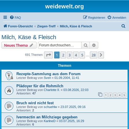
weidewelt.org
FAQ
Registrieren
Anmelden
S
Foren-Übersicht
Ziegen-Treff
Milch, Käse & Fleisch
u
Milch, Käse & Fleisch
c
Suche
Erweiterte Suche
Neues Thema
h
e
Seite
1
von
28
1
2
3
4
5
28
Nächste
691 Themen
…
Themen
Rezepte-Sammlung aus dem Forum
Letzter Beitrag von
Sven
«
01.09.2004, 11:41
Plädoyer für die Rohmilch
Letzter Beitrag von
Charlotte II.
«
03.08.2026, 22:03
Antworten:
47
1
2
3
4
5
Bruch wird nicht fest
Letzter Beitrag von
schuehlw
«
23.07.2025, 09:16
Antworten:
2
Ivermectin an Milchziege gegeben
Letzter Beitrag von
KarlineD
«
03.07.2025, 16:29
Antworten:
6