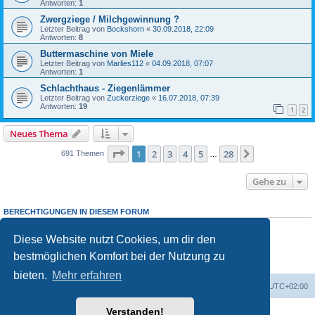
Antworten:
1
Zwergziege / Milchgewinnung ?
Letzter Beitrag von
Bockshorn
«
30.09.2018, 22:09
Antworten:
8
Buttermaschine von Miele
Letzter Beitrag von
Marlies112
«
04.09.2018, 07:07
Antworten:
1
Schlachthaus - Ziegenlämmer
Letzter Beitrag von
Zuckerziege
«
16.07.2018, 07:39
Antworten:
19
1
2
Neues Thema
Seite
1
von
28
1
2
3
4
5
28
Nächste
691 Themen
…
Gehe zu
BERECHTIGUNGEN IN DIESEM FORUM
Du darfst
keine
neuen Themen in diesem Forum erstellen.
Du darfst
keine
Antworten zu Themen in diesem Forum erstellen.
Diese Website nutzt Cookies, um dir den
Du darfst deine Beiträge in diesem Forum
nicht
ändern.
bestmöglichen Komfort bei der Nutzung zu
Du darfst deine Beiträge in diesem Forum
nicht
löschen.
Du darfst
keine
Dateianhänge in diesem Forum erstellen.
bieten.
Mehr erfahren
Foren-Übersicht
Alle Zeiten sind
UTC+02:00
Verstanden!
Powered by
phpBB
® Forum Software © phpBB Limited