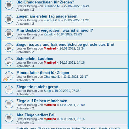
Bio Orangenschalen für Ziegen?
Letzter Beitrag von
Susanne M.
«
22.06.2022, 16:49
Antworten:
2
Ziegen am ersten Tag ausgerissen
Letzter Beitrag von
Fisch_Otter
«
29.05.2022, 11:22
Antworten:
2
Mini Bestand vergrößern, was ist sinnvoll?
Letzter Beitrag von
Karlotti
«
16.04.2022, 21:03
Antworten:
2
Ziege riss aus und fraß eine Scheibe getrocknetes Brot
Letzter Beitrag von
Manfred
«
26.01.2022, 22:34
Antworten:
2
Schneiteln- Laubheu
Letzter Beitrag von
Manfred
«
16.12.2021, 14:16
Antworten:
3
Mineralfutter (lose) für Ziegen
Letzter Beitrag von
Charlotte II.
«
11.11.2021, 21:17
Antworten:
9
Ziege trinkt nicht gerne
Letzter Beitrag von
Sepp
«
19.09.2021, 07:36
Antworten:
1
Ziege auf Reisen mitnehmen
Letzter Beitrag von
Manfred
«
14.09.2021, 22:00
Antworten:
2
Alte Ziege verliert Fell
Letzter Beitrag von
Manfred
«
30.05.2021, 19:14
Antworten:
1