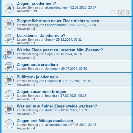
Ziegen, ja oder nein?
Letzter Beitrag von
alpenblümchen
«
02.02.2025, 23:57
Antworten:
29
1
2
3
Ziege möchte von neuer Ziege nichts wissen
Letzter Beitrag von
Landlebenliebe
«
28.01.2025, 12:50
Antworten:
2
Lecksteine - Ja oder nein?
Letzter Beitrag von
Sepp
«
25.12.2024, 07:11
Antworten:
3
Welche Ziege passt zu unserem Mini-Bestand?
Letzter Beitrag von
Sepp
«
27.10.2024, 07:56
Antworten:
1
Ziegenherde erweitern
Letzter Beitrag von
Johanne
«
29.07.2024, 07:50
Zufüttern- ja oder nein
Letzter Beitrag von
Charlotte II.
«
21.12.2023, 21:19
Antworten:
1
Ziegen zusammen bringen
Letzter Beitrag von
Imandra
«
17.07.2023, 08:25
Antworten:
3
Was sollte auf einer Ziegenweide wachsen?
Letzter Beitrag von
Anderter
«
02.10.2022, 13:59
Antworten:
7
Ziegen erst Mittags rauslassen
Letzter Beitrag von
alpenblümchen
«
07.08.2022, 23:23
Antworten:
4