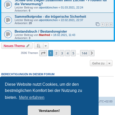
Schafe und Ziegen zusammen beim Züchter - Problem für
die Verwurmung?
Letzter Beitrag von
alpenblümchen
«
01.03.2021, 22:24
Antworten:
6
Sammelkotprobe - die trügerische Sicherheit
Letzter Beitrag von
alpenblümchen
«
22.02.2021, 22:37
Antworten:
20
1
2
3
Bestandsbuch / Bestandsregister
Letzter Beitrag von
Manfred
«
18.02.2021, 11:43
Antworten:
3
Neues Thema
Seite
1
von
144
1
2
3
4
5
144
Nächste
3596 Themen
…
Gehe zu
BERECHTIGUNGEN IN DIESEM FORUM
Du darfst
keine
neuen Themen in diesem Forum erstellen.
Du darfst
keine
Antworten zu Themen in diesem Forum erstellen.
Diese Website nutzt Cookies, um dir den
Du darfst deine Beiträge in diesem Forum
nicht
ändern.
bestmöglichen Komfort bei der Nutzung zu
Du darfst deine Beiträge in diesem Forum
nicht
löschen.
Du darfst
keine
Dateianhänge in diesem Forum erstellen.
bieten.
Mehr erfahren
Foren-Übersicht
Alle Zeiten sind
UTC+02:00
Verstanden!
Powered by
phpBB
® Forum Software © phpBB Limited