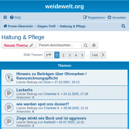
weidewelt.org
FAQ
Registrieren
Anmelden
S
Foren-Übersicht
Ziegen-Treff
Haltung & Pflege
u
Haltung & Pflege
c
Suche
Erweiterte Suche
Neues Thema
h
e
Seite
1
von
144
1
2
3
4
5
144
Nächste
3596 Themen
…
Themen
Hinweis zu Beiträgen über Ohrmarken /
Kennzeichnungspflicht
Letzter Beitrag von
Sven
«
27.10.2007, 20:13
Leckerlis
Letzter Beitrag von
Charlotte II.
«
24.11.2025, 17:28
Antworten:
4
wie werden spot ons dosiert?
Letzter Beitrag von
Charlotte II.
«
28.08.2025, 21:11
Antworten:
6
Ziege stinkt wie Bock und ist aggressiv
Letzter Beitrag von
KarlineD
«
02.07.2025, 12:32
Antworten:
2