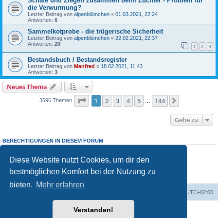
Schafe und Ziegen zusammen beim Züchter - Problem für
die Verwurmung?
Letzter Beitrag von
alpenblümchen
«
01.03.2021, 22:24
Antworten:
6
Sammelkotprobe - die trügerische Sicherheit
Letzter Beitrag von
alpenblümchen
«
22.02.2021, 22:37
Antworten:
20
1
2
3
Bestandsbuch / Bestandsregister
Letzter Beitrag von
Manfred
«
18.02.2021, 11:43
Antworten:
3
Neues Thema
Seite
1
von
144
1
2
3
4
5
144
Nächste
3596 Themen
…
Gehe zu
BERECHTIGUNGEN IN DIESEM FORUM
Du darfst
keine
neuen Themen in diesem Forum erstellen.
Du darfst
keine
Antworten zu Themen in diesem Forum erstellen.
Diese Website nutzt Cookies, um dir den
Du darfst deine Beiträge in diesem Forum
nicht
ändern.
bestmöglichen Komfort bei der Nutzung zu
Du darfst deine Beiträge in diesem Forum
nicht
löschen.
Du darfst
keine
Dateianhänge in diesem Forum erstellen.
bieten.
Mehr erfahren
Foren-Übersicht
Alle Zeiten sind
UTC+02:00
Verstanden!
Powered by
phpBB
® Forum Software © phpBB Limited