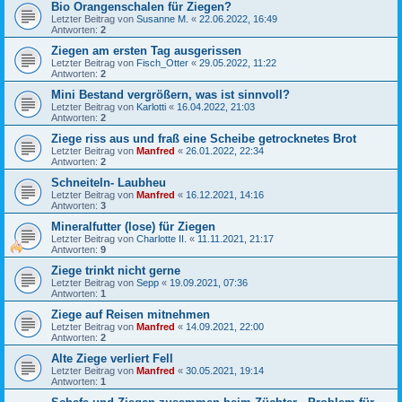
Bio Orangenschalen für Ziegen?
Letzter Beitrag von
Susanne M.
«
22.06.2022, 16:49
Antworten:
2
Ziegen am ersten Tag ausgerissen
Letzter Beitrag von
Fisch_Otter
«
29.05.2022, 11:22
Antworten:
2
Mini Bestand vergrößern, was ist sinnvoll?
Letzter Beitrag von
Karlotti
«
16.04.2022, 21:03
Antworten:
2
Ziege riss aus und fraß eine Scheibe getrocknetes Brot
Letzter Beitrag von
Manfred
«
26.01.2022, 22:34
Antworten:
2
Schneiteln- Laubheu
Letzter Beitrag von
Manfred
«
16.12.2021, 14:16
Antworten:
3
Mineralfutter (lose) für Ziegen
Letzter Beitrag von
Charlotte II.
«
11.11.2021, 21:17
Antworten:
9
Ziege trinkt nicht gerne
Letzter Beitrag von
Sepp
«
19.09.2021, 07:36
Antworten:
1
Ziege auf Reisen mitnehmen
Letzter Beitrag von
Manfred
«
14.09.2021, 22:00
Antworten:
2
Alte Ziege verliert Fell
Letzter Beitrag von
Manfred
«
30.05.2021, 19:14
Antworten:
1