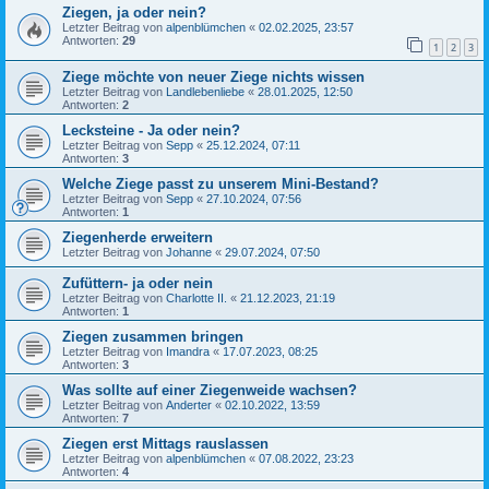
Ziegen, ja oder nein?
Letzter Beitrag von
alpenblümchen
«
02.02.2025, 23:57
Antworten:
29
1
2
3
Ziege möchte von neuer Ziege nichts wissen
Letzter Beitrag von
Landlebenliebe
«
28.01.2025, 12:50
Antworten:
2
Lecksteine - Ja oder nein?
Letzter Beitrag von
Sepp
«
25.12.2024, 07:11
Antworten:
3
Welche Ziege passt zu unserem Mini-Bestand?
Letzter Beitrag von
Sepp
«
27.10.2024, 07:56
Antworten:
1
Ziegenherde erweitern
Letzter Beitrag von
Johanne
«
29.07.2024, 07:50
Zufüttern- ja oder nein
Letzter Beitrag von
Charlotte II.
«
21.12.2023, 21:19
Antworten:
1
Ziegen zusammen bringen
Letzter Beitrag von
Imandra
«
17.07.2023, 08:25
Antworten:
3
Was sollte auf einer Ziegenweide wachsen?
Letzter Beitrag von
Anderter
«
02.10.2022, 13:59
Antworten:
7
Ziegen erst Mittags rauslassen
Letzter Beitrag von
alpenblümchen
«
07.08.2022, 23:23
Antworten:
4