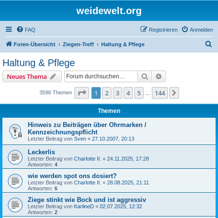
weidewelt.org
FAQ
Registrieren
Anmelden
S
Foren-Übersicht
Ziegen-Treff
Haltung & Pflege
u
Haltung & Pflege
c
Suche
Erweiterte Suche
Neues Thema
h
e
Seite
1
von
144
1
2
3
4
5
144
Nächste
3596 Themen
…
Themen
Hinweis zu Beiträgen über Ohrmarken /
Kennzeichnungspflicht
Letzter Beitrag von
Sven
«
27.10.2007, 20:13
Leckerlis
Letzter Beitrag von
Charlotte II.
«
24.11.2025, 17:28
Antworten:
4
wie werden spot ons dosiert?
Letzter Beitrag von
Charlotte II.
«
28.08.2025, 21:11
Antworten:
6
Ziege stinkt wie Bock und ist aggressiv
Letzter Beitrag von
KarlineD
«
02.07.2025, 12:32
Antworten:
2