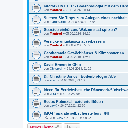
microBIOMETER - Bodenbiologie mit dem Han
von
Manfred
»
21.11.2024, 10:14
Suchen Sie Tipps zum Anlegen eines nachhal
von
marcmarcgo
»
24.09.2024, 13:04
Getreide einkürzen: Walzen statt spitzen?
von
Manfred
»
05.06.2024, 16:18
Versickerungskapazität verbessern
von
Manfred
»
11.06.2020, 15:55
Geothermale Gewächhäuser & Klimabatterien
von
Manfred
»
23.09.2018, 12:44
David Brandt in Ohio
von
Christoph
»
23.08.2018, 11:22
Dr. Christine Jones - Bodenbiologin AUS
von
Fred
»
04.06.2018, 21:10
Ideen für Betriebsbesuche Dänemark-Südschw
von
vora
»
11.01.2023, 09:01
Redox Potenzial, oxidierte Böden
von
davX
»
26.07.2022, 12:28
IMO-Präparate selbst herstellen / KNF
von
davX
»
27.09.2019, 09:23
Neues Thema