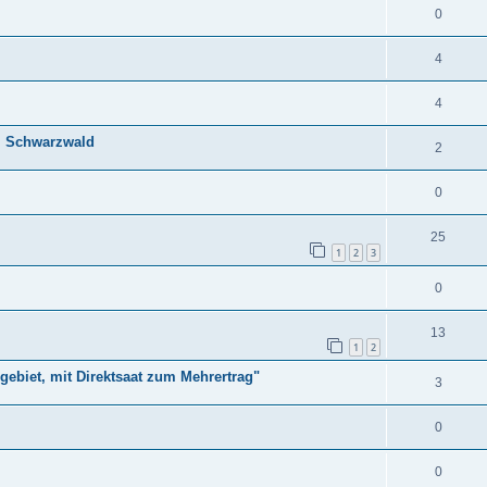
0
4
4
m Schwarzwald
2
0
25
1
2
3
0
13
1
2
ebiet, mit Direktsaat zum Mehrertrag"
3
0
0