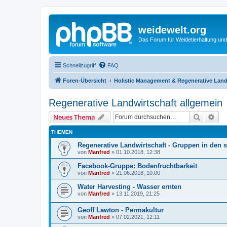
weidewelt.org
Das Forum für Weidetierhaltung und
Schnellzugriff
FAQ
Foren-Übersicht
Holistic Management & Regenerative Land
Regenerative Landwirtschaft allgemein
Suche
Erw
Neues Thema
THEMEN
Regenerative Landwirtschaft - Gruppen in den 
von
Manfred
»
01.10.2018, 12:38
Facebook-Gruppe: Bodenfruchtbarkeit
von
Manfred
»
21.06.2018, 10:00
Water Harvesting - Wasser ernten
von
Manfred
»
13.11.2019, 21:25
Geoff Lawton - Permakultur
von
Manfred
»
07.02.2021, 12:11