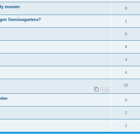
dy messen
0
tigen Gemüsegartens?
1
0
9
4
4
15
1
2
eden
0
2
2