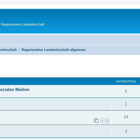
 Regenerative Landwirtschaft
wirtschaft
Regenerative Landwirtschaft allgemein
eiterte Suche
ANTWORTEN
sozialen Medien
5
1
14
1
2
3