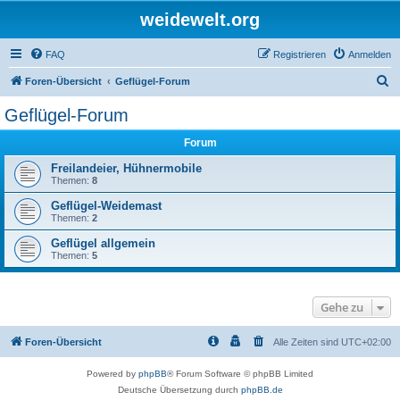
weidewelt.org
FAQ
Registrieren
Anmelden
S
Foren-Übersicht
Geflügel-Forum
u
Geflügel-Forum
c
Forum
h
e
Freilandeier, Hühnermobile
Themen:
8
Geflügel-Weidemast
Themen:
2
Geflügel allgemein
Themen:
5
Gehe zu
Foren-Übersicht
Alle Zeiten sind
UTC+02:00
Powered by
phpBB
® Forum Software © phpBB Limited
Deutsche Übersetzung durch
phpBB.de