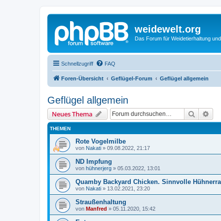
weidewelt.org
Das Forum für Weidetierhaltung und
Schnellzugriff
FAQ
Foren-Übersicht
Geflügel-Forum
Geflügel allgemein
Geflügel allgemein
Suche
Erw
Neues Thema
THEMEN
Rote Vogelmilbe
von
Nakati
»
09.08.2022, 21:17
ND Impfung
von
hühnerjerg
»
05.03.2022, 13:01
Quamby Backyard Chicken. Sinnvolle Hühnerr
von
Nakati
»
13.02.2021, 23:20
Straußenhaltung
von
Manfred
»
05.11.2020, 15:42