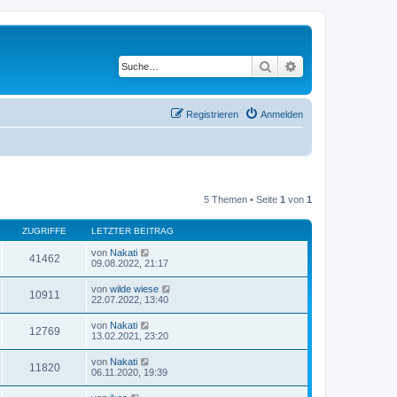
Suche
Erweiterte Suche
Registrieren
Anmelden
5 Themen • Seite
1
von
1
ZUGRIFFE
LETZTER BEITRAG
von
Nakati
41462
09.08.2022, 21:17
von
wilde wiese
10911
22.07.2022, 13:40
von
Nakati
12769
13.02.2021, 23:20
von
Nakati
11820
06.11.2020, 19:39