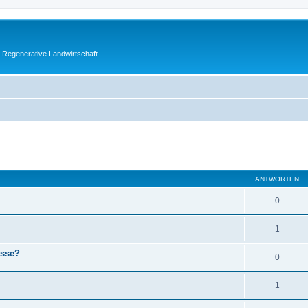
 Regenerative Landwirtschaft
eiterte Suche
ANTWORTEN
0
1
asse?
0
1