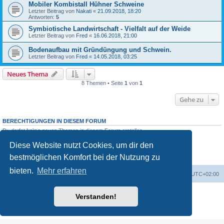
Mobiler Kombistall Hühner Schweine
Letzter Beitrag von
Nakati
«
21.09.2018, 18:20
Antworten:
5
Symbiotische Landwirtschaft - Vielfalt auf der Weide
Letzter Beitrag von
Fred
«
16.06.2018, 21:00
Bodenaufbau mit Gründüngung und Schwein.
Letzter Beitrag von
Fred
«
14.05.2018, 03:25
Neues Thema
8 Themen • Seite
1
von
1
Gehe zu
BERECHTIGUNGEN IN DIESEM FORUM
Du darfst
keine
neuen Themen in diesem Forum erstellen.
Du darfst
keine
Antworten zu Themen in diesem Forum erstellen.
Diese Website nutzt Cookies, um dir den
Du darfst deine Beiträge in diesem Forum
nicht
ändern.
Du darfst deine Beiträge in diesem Forum
nicht
löschen.
bestmöglichen Komfort bei der Nutzung zu
Du darfst
keine
Dateianhänge in diesem Forum erstellen.
bieten.
Mehr erfahren
Foren-Übersicht
Alle Zeiten sind
UTC+02:00
Powered by
phpBB
® Forum Software © phpBB Limited
Verstanden!
Deutsche Übersetzung durch
phpBB.de
Datenschutz
|
Nutzungsbedingungen