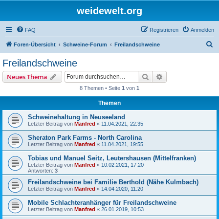
weidewelt.org
FAQ
Registrieren
Anmelden
S
Foren-Übersicht
Schweine-Forum
Freilandschweine
u
Freilandschweine
c
Suche
Erweiterte Suche
Neues Thema
h
8 Themen • Seite
1
von
1
e
Themen
Schweinehaltung in Neuseeland
Letzter Beitrag von
Manfred
«
11.04.2021, 22:35
Sheraton Park Farms - North Carolina
Letzter Beitrag von
Manfred
«
11.04.2021, 19:55
Tobias und Manuel Seitz, Leutershausen (Mittelfranken)
Letzter Beitrag von
Manfred
«
10.02.2021, 17:20
Antworten:
3
Freilandschweine bei Familie Berthold (Nähe Kulmbach)
Letzter Beitrag von
Manfred
«
14.04.2020, 11:20
Mobile Schlachteranhänger für Freilandschweine
Letzter Beitrag von
Manfred
«
26.01.2019, 10:53