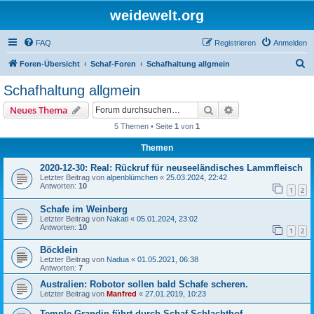
weidewelt.org
FAQ
Registrieren
Anmelden
S
Foren-Übersicht
Schaf-Foren
Schafhaltung allgmein
u
Schafhaltung allgmein
c
Suche
Erweiterte Suche
Neues Thema
h
5 Themen • Seite
1
von
1
e
Themen
2020-12-30: Real: Rückruf für neuseeländisches Lammfleisch
Letzter Beitrag von
alpenblümchen
«
25.03.2024, 22:42
Antworten:
10
1
2
Schafe im Weinberg
Letzter Beitrag von
Nakati
«
05.01.2024, 23:02
Antworten:
10
1
2
Böcklein
Letzter Beitrag von
Nadua
«
01.05.2021, 06:38
Antworten:
7
Australien: Robotor sollen bald Schafe scheren.
Letzter Beitrag von
Manfred
«
27.01.2019, 10:23
Temple Grandin führt durch Schaf-Schlachthof