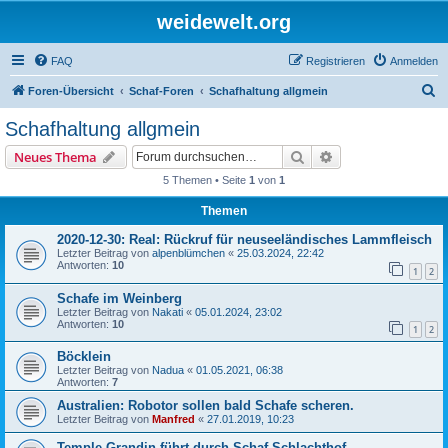
weidewelt.org
FAQ
Registrieren
Anmelden
S
Foren-Übersicht
Schaf-Foren
Schafhaltung allgmein
u
Schafhaltung allgmein
c
Suche
Erweiterte Suche
Neues Thema
h
5 Themen • Seite
1
von
1
e
Themen
2020-12-30: Real: Rückruf für neuseeländisches Lammfleisch
Letzter Beitrag von
alpenblümchen
«
25.03.2024, 22:42
Antworten:
10
1
2
Schafe im Weinberg
Letzter Beitrag von
Nakati
«
05.01.2024, 23:02
Antworten:
10
1
2
Böcklein
Letzter Beitrag von
Nadua
«
01.05.2021, 06:38
Antworten:
7
Australien: Robotor sollen bald Schafe scheren.
Letzter Beitrag von
Manfred
«
27.01.2019, 10:23
Temple Grandin führt durch Schaf-Schlachthof