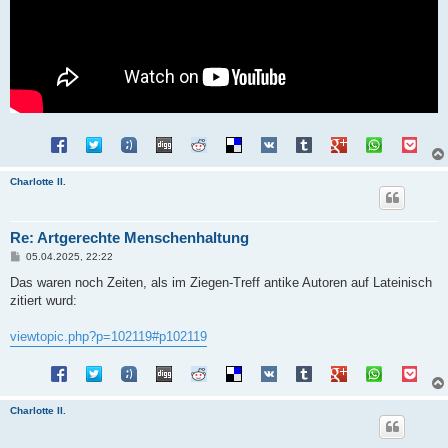
Charlotte II.
Re: Artgerechte Menschenhaltung
B
05.04.2025, 22:22
e
i
Das waren noch Zeiten, als im Ziegen-Treff antike Autoren auf Lateinisch
t
zitiert wurd:
r
a
g
viewtopic.php?p=102119#p102119
Charlotte II.