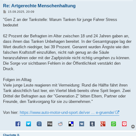
Re: Artgerechte Menschenhaltung
B
15.09.2025, 20:09
e
i
"Gen Z an der Tankstelle: Warum Tanken für junge Fahrer Stress
t
bedeutet
r
a
g
62 Prozent der Befragten im Alter zwischen 18 und 24 Jahren gaben an,
dass ihnen das Tanken Unbehagen bereitet. In der Gesamtgruppe lag der
Wert deutlich niedriger, bei 39 Prozent. Genannt wurden Ängste wie den
falschen Kraftstoff einzufüllen, nicht nah genug an die Säule
heranzufahren oder mit der Zapfpistole nicht richtig umgehen zu können.
Die Sorge vor sichtbaren Fehlern in der Öffentlichkeit verstärkt den
Druck.
Folgen im Alltag
Viele junge Leute reagieren mit Vermeidung: Rund die Hälfte fährt ihren
Tank absichtlich fast leer, ein Viertel blieb bereits ohne Sprit liegen. Zwei
Drittel der Befragten aus der "Generation Z” bitten Eltern, Partner oder
Freunde, den Tankvorgang für sie zu übernehmen."
Von hier:
https://www.auto-motor-und-sport.de/ver ... e-gruende/
Charlotte II.