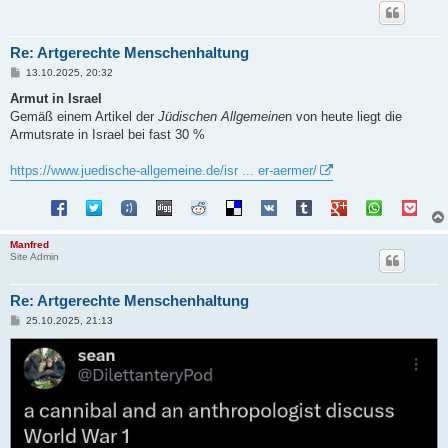
Re: Artgerechte Menschenhaltung
B
13.10.2025, 20:32
e
i
Armut in Israel
t
Gemäß einem Artikel der
Jüdischen Allgemeine
n von heute liegt die
r
a
Armutsrate in Israel bei fast 30 %
g
https://www.juedische-allgemeine.de/isr ... er-aermer/
Manfred
Site Admin
Re: Artgerechte Menschenhaltung
B
25.10.2025, 21:13
e
i
t
r
a
g