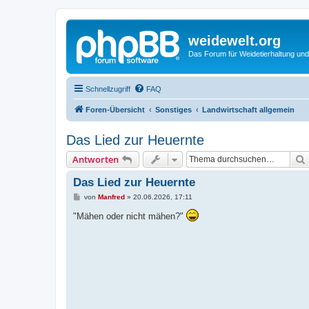
weidewelt.org
Das Forum für Weidetierhaltung und
Schnellzugriff
FAQ
Foren-Übersicht
Sonstiges
Landwirtschaft allgemein
Das Lied zur Heuernte
Antworten
Das Lied zur Heuernte
B
von
Manfred
»
20.06.2026, 17:11
e
i
"Mähen oder nicht mähen?"
t
r
a
g