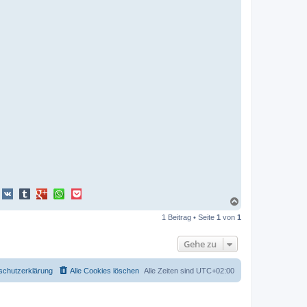
N
a
1 Beitrag • Seite
1
von
1
c
h
o
Gehe zu
b
e
n
schutzerklärung
Alle Cookies löschen
Alle Zeiten sind
UTC+02:00