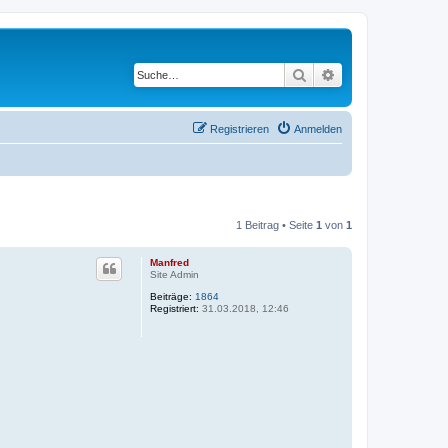
Suche
Erweiterte Suche
Registrieren
Anmelden
1 Beitrag • Seite
1
von
1
Manfred
Site Admin
Beiträge:
1864
Registriert:
31.03.2018, 12:46