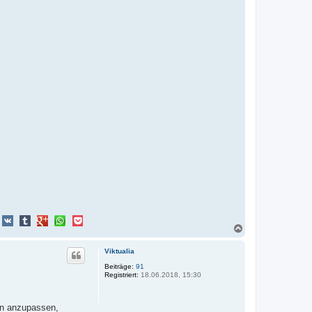
N
a
c
Viktualia
h
o
Beiträge:
91
Registriert:
18.06.2018, 15:30
b
e
n
ren anzupassen,