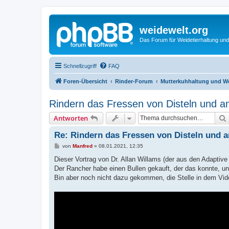
weidewelt.org
Das Forum für Weidetierhaltung und
Schnellzugriff
FAQ
Foren-Übersicht
Rinder-Forum
Mutterkuhhaltung und W
Rindern das Fressen von Disteln und a
Antworten
Re: Rindern das Fressen von Disteln und 
B
von
Manfred
»
08.01.2021, 12:35
e
i
Dieser Vortrag von Dr. Allan Willams (der aus den Adaptiv
t
Der Rancher habe einen Bullen gekauft, der das konnte, u
r
a
Bin aber noch nicht dazu gekommen, die Stelle in dem Vi
g