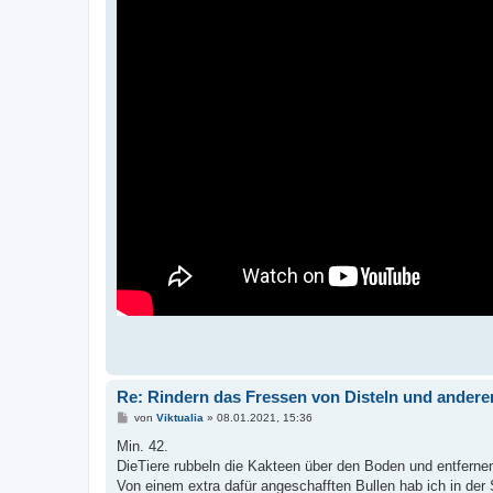
Re: Rindern das Fressen von Disteln und andere
B
von
Viktualia
»
08.01.2021, 15:36
e
i
Min. 42.
t
DieTiere rubbeln die Kakteen über den Boden und entfernen
r
a
Von einem extra dafür angeschafften Bullen hab ich in der