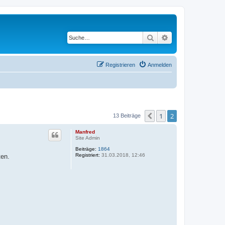
Suche
Erweiterte Suche
Registrieren
Anmelden
1
2
Vorherige
13 Beiträge
Manfred
Site Admin
Beiträge:
1864
Registriert:
31.03.2018, 12:46
ten.