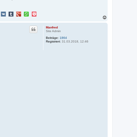
N
a
c
Manfred
h
Site Admin
o
Beiträge:
1864
b
Registriert:
31.03.2018, 12:46
e
n