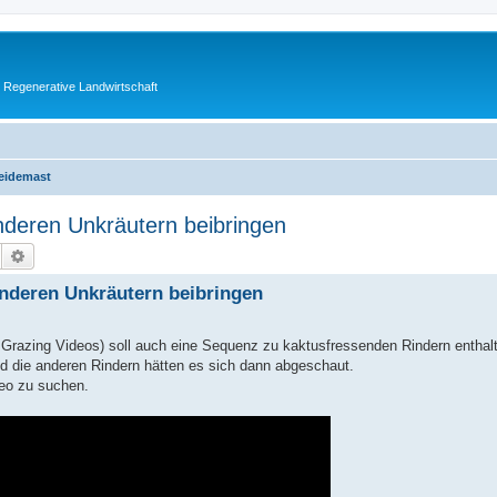
 Regenerative Landwirtschaft
eidemast
nderen Unkräutern beibringen
Suche
Erweiterte Suche
anderen Unkräutern beibringen
e Grazing Videos) soll auch eine Sequenz zu kaktusfressenden Rindern enthal
nd die anderen Rindern hätten es sich dann abgeschaut.
deo zu suchen.