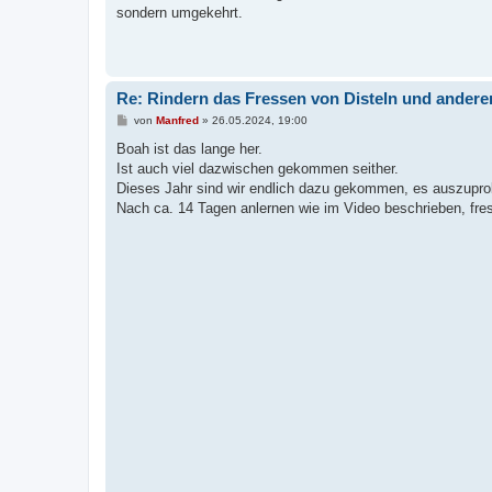
g
sondern umgekehrt.
Re: Rindern das Fressen von Disteln und andere
B
von
Manfred
»
26.05.2024, 19:00
e
i
Boah ist das lange her.
t
Ist auch viel dazwischen gekommen seither.
r
a
Dieses Jahr sind wir endlich dazu gekommen, es auszupro
g
Nach ca. 14 Tagen anlernen wie im Video beschrieben, fresse