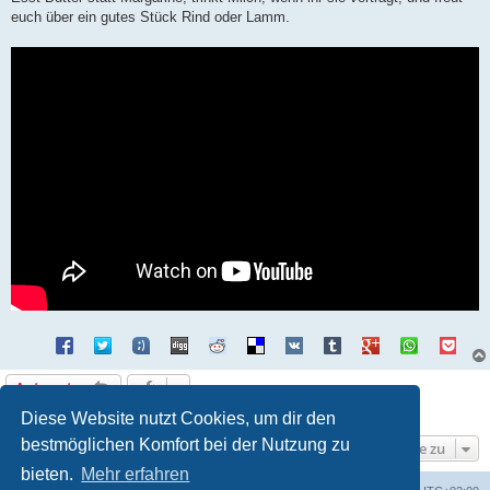
euch über ein gutes Stück Rind oder Lamm.
Antworten
1 Beitrag • Seite
1
von
1
Diese Website nutzt Cookies, um dir den
bestmöglichen Komfort bei der Nutzung zu
Gehe zu
bieten.
Mehr erfahren