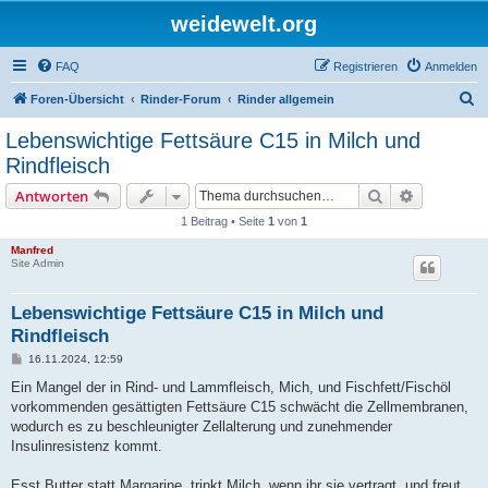
weidewelt.org
FAQ
Registrieren
Anmelden
S
Foren-Übersicht
Rinder-Forum
Rinder allgemein
u
Lebenswichtige Fettsäure C15 in Milch und
c
Rindfleisch
h
Suche
Erweiterte
Antworten
e
1 Beitrag • Seite
1
von
1
Manfred
Site Admin
Lebenswichtige Fettsäure C15 in Milch und
Rindfleisch
B
16.11.2024, 12:59
e
i
Ein Mangel der in Rind- und Lammfleisch, Mich, und Fischfett/Fischöl
t
vorkommenden gesättigten Fettsäure C15 schwächt die Zellmembranen,
r
a
wodurch es zu beschleunigter Zellalterung und zunehmender
g
Insulinresistenz kommt.
Esst Butter statt Margarine, trinkt Milch, wenn ihr sie vertragt, und freut