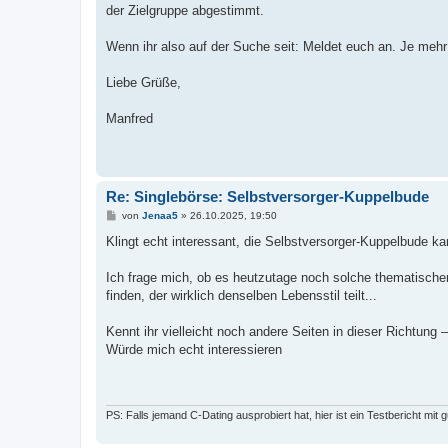
der Zielgruppe abgestimmt.
Wenn ihr also auf der Suche seit: Meldet euch an. Je mehr
Liebe Grüße,
Manfred
Re: Singlebörse: Selbstversorger-Kuppelbude
B
von
Jenaa5
»
26.10.2025, 19:50
e
i
Klingt echt interessant, die Selbstversorger-Kuppelbude ka
t
r
a
Ich frage mich, ob es heutzutage noch solche thematischen
g
finden, der wirklich denselben Lebensstil teilt...
Kennt ihr vielleicht noch andere Seiten in dieser Richtung
Würde mich echt interessieren
PS: Falls jemand C-Dating ausprobiert hat, hier ist ein Testbericht mit g