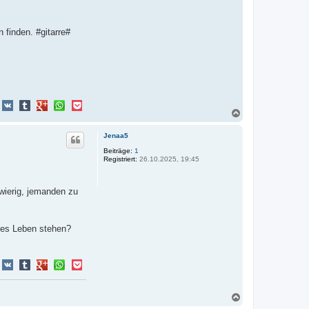
 finden. #gitarre#
N
a
c
Jenaa5
h
o
Beiträge:
1
Registriert:
26.10.2025, 19:45
b
e
n
hwierig, jemanden zu
ches Leben stehen?
N
a