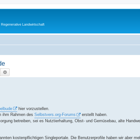
 Regenerative Landwirtschaft
de
Suche
Erweiterte Suche
pelbude
hier vorzustellen.
r im ihm Rahmen des
Selbstvers.org-Forums
erstellt haben.
versorgung betreiben, sei es Nutztierhaltung, Obst- und Gemüsebau, alte Handw
annten kostenpflichtigen Singleportale. Die Benutzerprofile haben wir aber me