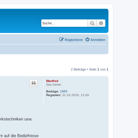
Suche
Erweiterte Suche
Registrieren
Anmelden
2 Beiträge • Seite
1
von
1
Manfred
Site Admin
Beiträge:
1865
Registriert:
31.03.2018, 12:46
erkstechniken usw.
hr auf die Bedürfnisse