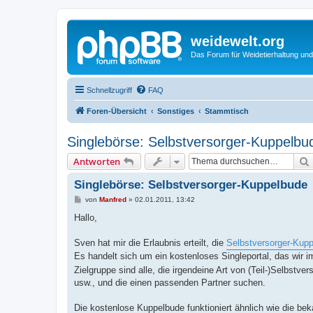
weidewelt.org
Das Forum für Weidetierhaltung und
Schnellzugriff
FAQ
Foren-Übersicht
Sonstiges
Stammtisch
Singlebörse: Selbstversorger-Kuppelbu
Antworten
Singlebörse: Selbstversorger-Kuppelbude
B
von
Manfred
»
02.01.2011, 13:42
e
i
Hallo,
t
r
a
Sven hat mir die Erlaubnis erteilt, die
Selbstversorger-Kup
g
Es handelt sich um ein kostenloses Singleportal, das wi
Zielgruppe sind alle, die irgendeine Art von (Teil-)Selbst
usw., und die einen passenden Partner suchen.
Die kostenlose Kuppelbude funktioniert ähnlich wie die bek