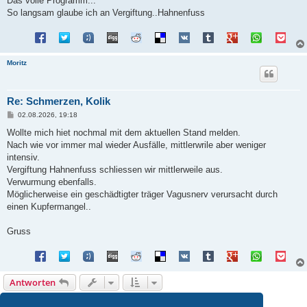
Das volle Programm...
So langsam glaube ich an Vergiftung..Hahnenfuss
Moritz
Re: Schmerzen, Kolik
B
02.08.2026, 19:18
e
i
Wollte mich hiet nochmal mit dem aktuellen Stand melden.
t
Nach wie vor immer mal wieder Ausfälle, mittlerwrile aber weniger
r
a
intensiv.
g
Vergiftung Hahnenfuss schliessen wir mittlerweile aus.
Verwurmung ebenfalls.
Möglicherweise ein geschädtigter träger Vagusnerv verursacht durch
einen Kupfermangel..
Gruss
Antworten
1
2
3
4
5
Vorherige
44 Beiträge