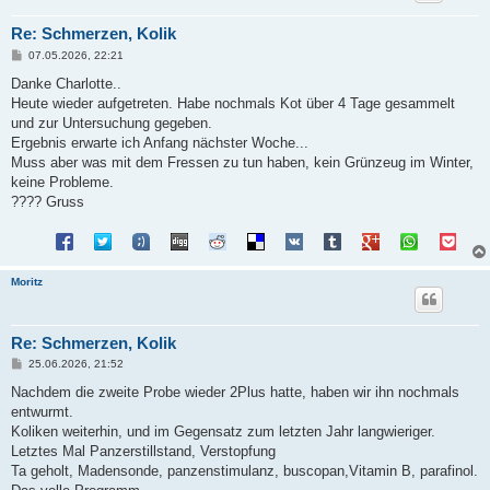
Re: Schmerzen, Kolik
B
07.05.2026, 22:21
e
i
Danke Charlotte..
t
Heute wieder aufgetreten. Habe nochmals Kot über 4 Tage gesammelt
r
a
und zur Untersuchung gegeben.
g
Ergebnis erwarte ich Anfang nächster Woche...
Muss aber was mit dem Fressen zu tun haben, kein Grünzeug im Winter,
keine Probleme.
???? Gruss
Moritz
Re: Schmerzen, Kolik
B
25.06.2026, 21:52
e
i
Nachdem die zweite Probe wieder 2Plus hatte, haben wir ihn nochmals
t
entwurmt.
r
a
Koliken weiterhin, und im Gegensatz zum letzten Jahr langwieriger.
g
Letztes Mal Panzerstillstand, Verstopfung
Ta geholt, Madensonde, panzenstimulanz, buscopan,Vitamin B, parafinol.