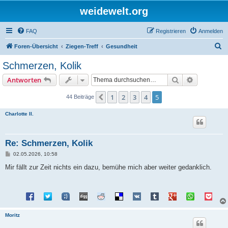
weidewelt.org
FAQ
Registrieren
Anmelden
S
Foren-Übersicht
Ziegen-Treff
Gesundheit
u
Schmerzen, Kolik
c
Suche
Erweiterte
Antworten
h
e
1
2
3
4
5
Vorherige
44 Beiträge
Charlotte II.
Re: Schmerzen, Kolik
B
02.05.2026, 10:58
e
i
Mir fällt zur Zeit nichts ein dazu, bemühe mich aber weiter gedanklich.
t
r
a
g
Moritz